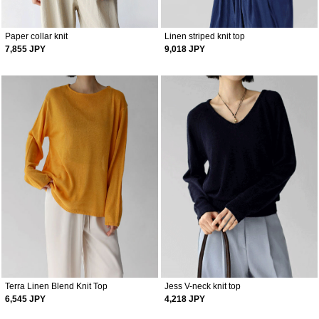
Paper collar knit
Linen striped knit top
7,855 JPY
9,018 JPY
Terra Linen Blend Knit Top
Jess V-neck knit top
6,545 JPY
4,218 JPY