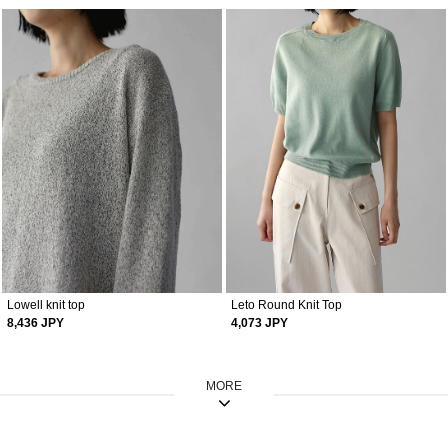
Lowell knit top
Leto Round Knit Top
8,436 JPY
4,073 JPY
MORE