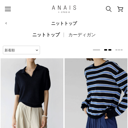
ニットトップ
ニットトップ
カーディガン
人気のクエリ
#신상5%할인
#아나이스 제작
#MD추천
#당일발송
#BEST OF BEST