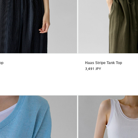
op
Haas Stripe Tank Top
3,491 JPY