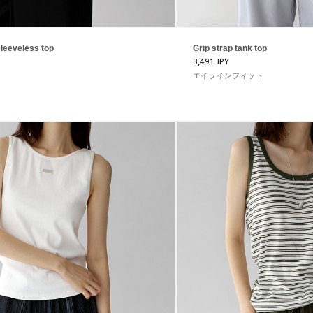
sleeveless top
Grip strap tank top
3,491 JPY
エイラインフィット