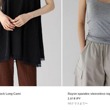
lock Long Cami
Rayon spandex sleeveless to
2,618 JPY
66クラスまで〜