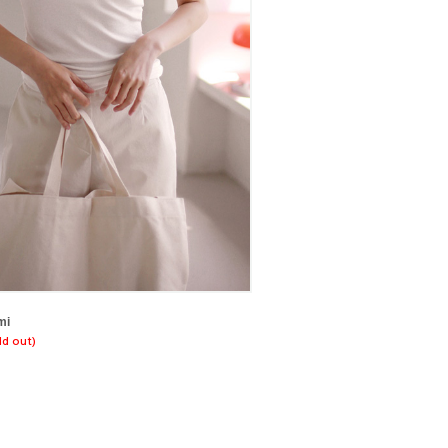
mi
ld out)