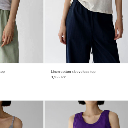
top
Linen cotton sleeveless top
3,055 JPY