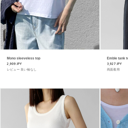
Mono sleeveless top
Emble tank t
2,909 JPY
3,927 JPY
レビュー 良い袖なし
両面着用