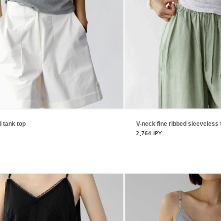
d tank top
V-neck fine ribbed sleeveless 
2,764 JPY