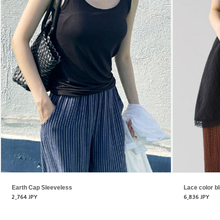
Earth Cap Sleeveless
Lace color b
2,764 JPY
6,836 JPY