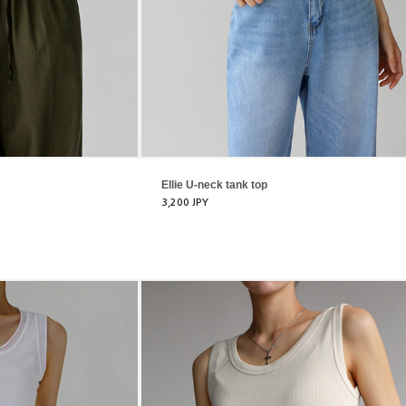
Ellie U-neck tank top
3,200 JPY