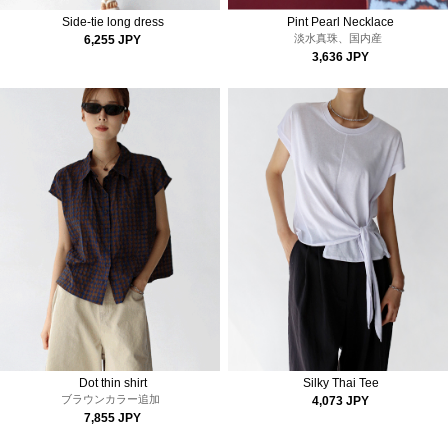
Side-tie long dress
Pint Pearl Necklace
淡水真珠、国内産
6,255 JPY
3,636 JPY
Dot thin shirt
Silky Thai Tee
ブラウンカラー追加
4,073 JPY
7,855 JPY