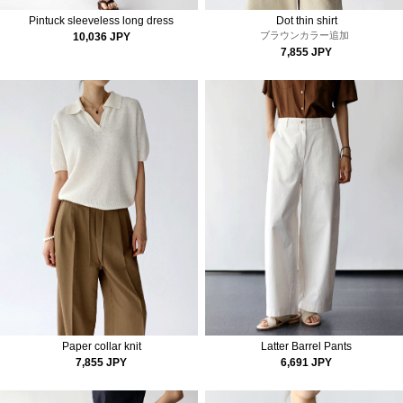
Pintuck sleeveless long dress
Dot thin shirt
ブラウンカラー追加
10,036 JPY
7,855 JPY
Paper collar knit
Latter Barrel Pants
7,855 JPY
6,691 JPY