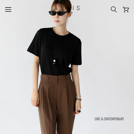
人気のクエリ
#신상5%할인
#아나이스 제작
#MD추천
#당일발송
#BEST OF BEST