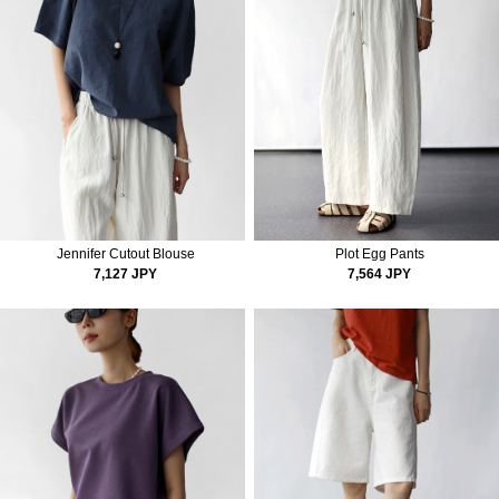
Jennifer Cutout Blouse
Plot Egg Pants
7,127 JPY
7,564 JPY