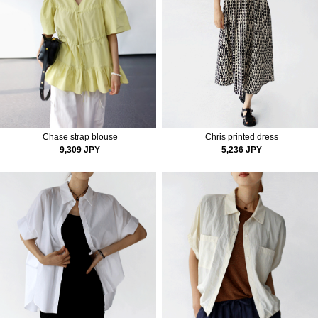
Chase strap blouse
Chris printed dress
9,309 JPY
5,236 JPY