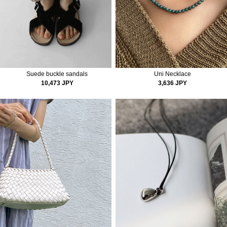
Suede buckle sandals
Uni Necklace
10,473 JPY
3,636 JPY