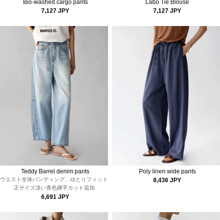
Bio-washed cargo pants
Labo Tie Blouse
7,127 JPY
7,127 JPY
Teddy Barrel denim pants
Poly linen wide pants
ウエスト全体バンディング、ゆとりフィット
8,436 JPY
正サイズ
淡い青色継手カット追加
6,691 JPY