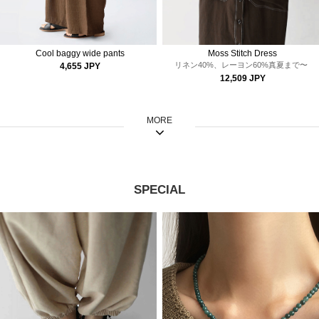
Cool baggy wide pants
Moss Stitch Dress
リネン40%、レーヨン60%
真夏まで〜
4,655 JPY
12,509 JPY
MORE
SPECIAL