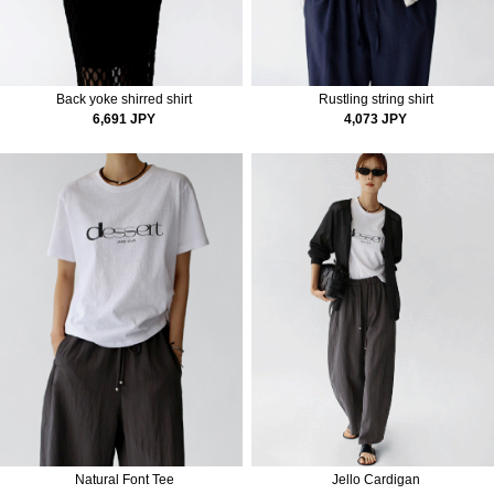
Back yoke shirred shirt
Rustling string shirt
6,691 JPY
4,073 JPY
Natural Font Tee
Jello Cardigan