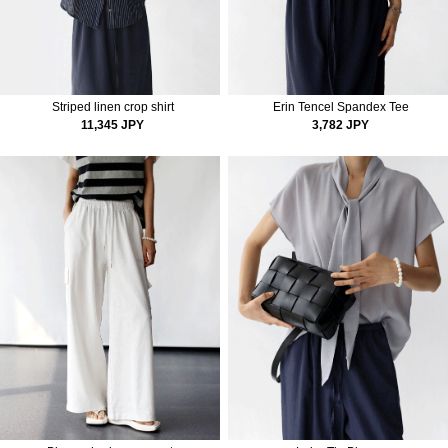
Striped linen crop shirt
Erin Tencel Spandex Tee
11,345 JPY
3,782 JPY