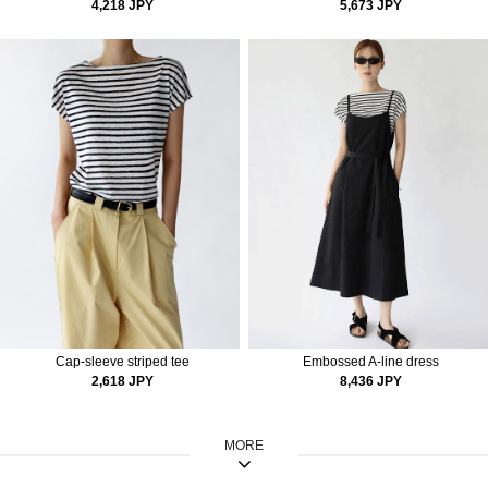
4,218 JPY
5,673 JPY
Cap-sleeve striped tee
Embossed A-line dress
2,618 JPY
8,436 JPY
MORE