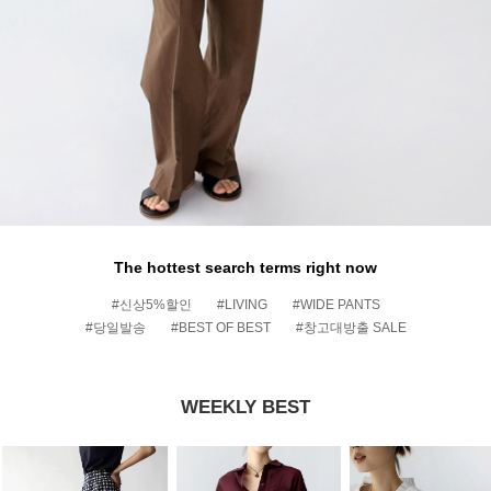
The hottest search terms right now
#신상5%할인
#LIVING
#WIDE PANTS
#당일발송
#BEST OF BEST
#창고대방출 SALE
WEEKLY BEST