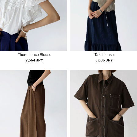
Theron Lace Blouse
Tate blouse
7,564 JPY
3,636 JPY