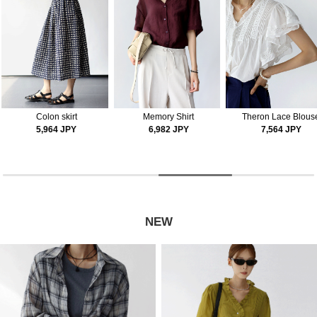
Memory Shirt
Theron Lace Blouse
Tate blouse
6,982 JPY
7,564 JPY
3,636 JPY
NEW