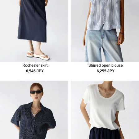
Rochester skirt
Shirred open blouse
6,545 JPY
6,255 JPY