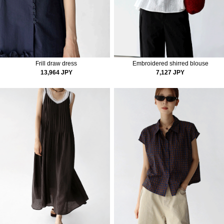
Frill draw dress
Embroidered shirred blouse
13,964 JPY
7,127 JPY