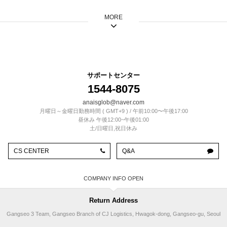
MORE
サポートセンター
1544-8075
anaisglob@naver.com
月曜日～金曜日勤務時間 ( GMT+9 ) / 午前10:00〜午後17:00
昼休み 午後12:00~午後01:00
土/日曜日,祝日休み
CS CENTER
Q&A
COMPANY INFO
Return Address
Gangseo 3 Team, Gangseo Branch of CJ Logistics, Hwagok-dong, Gangseo-gu, Seoul