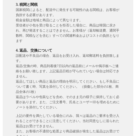
3. 税関と関税
国家税関によると、配送中に発生する可能性のある関税は、お客様が
負担する必要があります。
税金金額は地域と商品によって異なります。
受信者が小包を受け取ることを拒否した場合に、商品は韓国に戻さ
れ、再び発送することはできません。お客様が（返却輸送費、通関手
数料、関税などを含む）すべての関連料金およびコストの負担となり
ます
4. 返品、交換について
誤配送や不良品の場合、返品をお受け入れ、返却郵送料を負担致しま
す。
返品/交換の時、商品到着後7日以内の返品前にメールや掲示板へご連
絡をお願い致します。上記返品日程が守られていない場合は対応でき
ません。
返品してほしい商品と返品の理由を明示してください。もし不良品に
ついて書く時、写真を添付してください。 （損傷した部分の1枚、商
品全体の1枚）
返品はラベルや包装などを含め、そのまま元の様子に保持しておく必
要があります。また、ご注文番号、氏名とユーザーIDを埋めるために
ノートを添付してください。
上記の要件を満たしている場合にのみ、我々は返品のご要求を受け入
れることができることに注意してください。当社同意なしに送られた
返品はお受けできません。
また、お客様の不適切な処置より商品破損が発生した返品はお受けで