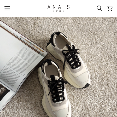
人気のクエリ
#신상5%할인
#아나이스 제작
#MD추천
#당일발송
#BEST OF BEST