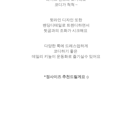
코디가 척척 ~
뒷라인 디자인 또한
밴딩디테일로 트렌디하면서
뒷굽과의 조화가 시크해요
다양한 룩에 드레스업하게
코디하기 좋은
데일리 키높이 운동화로 즐기실수 있어요
*정사이즈 추천드릴게요 :)