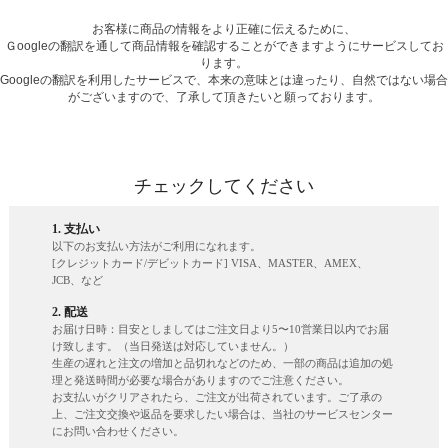
お客様に商品の情報をより正確に伝えるために、
Ｇoogleの翻訳を通して商品情報を確認することができますようにサービスしてお
ります。
Googleの翻訳を利用したサービスで、本来の意味とは違ったり、自然ではない場合
がございますので、了承して頂きたいと願っております。
チェックしてください
1. 支払い
以下のお支払い方法がご利用になれます。
[クレジットカード/デビットカード] VISA、MASTER、AMEX、
JCB、など
2. 配送
お届け日時：目安としましてはご注文日より5〜10営業日以内でお届
け致します。（当日発送は対応していません。）
生産の遅れと注文の増加と品切れなどのため、一部の商品は追加の処
理と発送時間が必要な場合がありますのでご注意ください。
お支払いがクリアされたら、ご注文が出荷されています。ご了承の
上、ご注文交換や返品を要求したい場合は、当社のサービスセンター
にお問い合わせください。