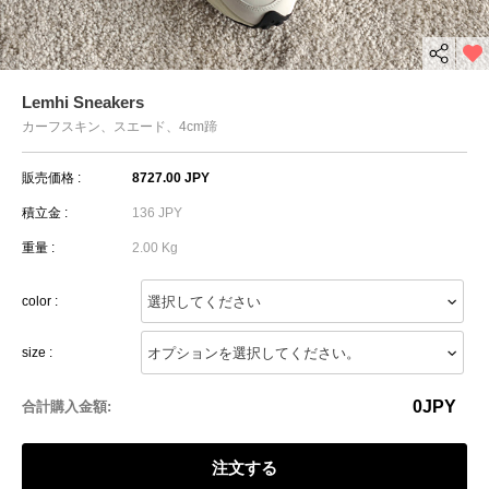
Lemhi Sneakers
カーフスキン、スエード、4cm蹄
販売価格 :
8727.00 JPY
積立金 :
136 JPY
重量 :
2.00 Kg
color :
size :
0
JPY
合計購入金額:
注文する