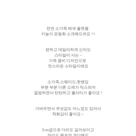
천연 소가죽 배색 플랫폼
키높이 운동화 소개해드려요 ^^
편하고 데일리하게 신어도
스타일이 사는 ~
가죽 콤비 디자인으로
멋스러운 스타일이에요
소가죽,스웨이드,뒷밴딩
부분 부분 다른 소재가 믹스되어
깔끔하면서 탄탄하고 퀄리티가 좋아요 !
가벼우면서 쿠션감도 어느정도 있어서
착화감이 좋아요 ~
5cm굽으로 다리도 길어보이고
와이드 팬츠와 코디해도