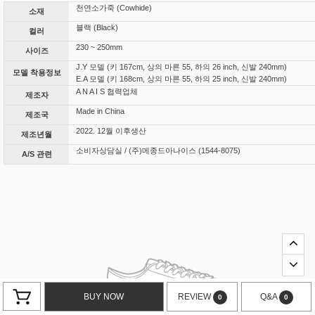
천연소가죽 (Cowhide)
소재
블랙 (Black)
컬러
230 ~ 250mm
사이즈
J.Y 모델 (키 167cm, 상의 마른 55, 하의 26 inch, 신발 240mm)
모델 착용정보
E.A 모델 (키 168cm, 상의 마른 55, 하의 25 inch, 신발 240mm)
A N A I S 협력업체
제조자
Made in China
제조국
2022. 12월 이후생산
제조년월
소비자상담실 / (주)메종드아나이스 (1544-8075)
A/S 관련
BUY NOW
REVIEW
Q&A
0
0