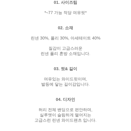
01. 사이즈팁
*~77 가능 적당 여유핏*
02. 소재
린넨 30%, 폴리 30%, 아세테이트 40%
질감이 고급스러운
린넨 폴리 혼방 소재입니다.
03. 핏& 길이
여유있는 와이드핏이며,
발등에 닿는 길이감입니다.
04. 디자인
허리 전체 밴딩으로 편안하며,
실루엣이 슬림하게 떨어지는
고급스런 린넨 와이드팬츠 입니다.