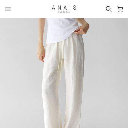
人気のクエリ
#신상5%할인
#아나이스 제작
#MD추천
#당일발송
#BEST OF BEST