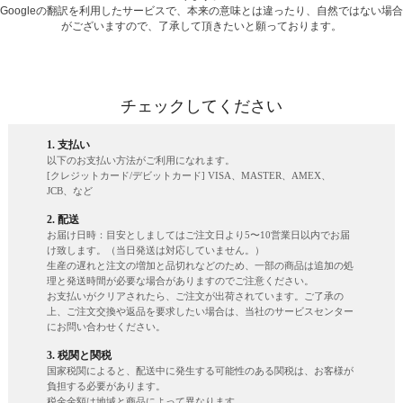
Googleの翻訳を利用したサービスで、本来の意味とは違ったり、自然ではない場合
がございますので、了承して頂きたいと願っております。
チェックしてください
1. 支払い
以下のお支払い方法がご利用になれます。
[クレジットカード/デビットカード] VISA、MASTER、AMEX、
JCB、など
2. 配送
お届け日時：目安としましてはご注文日より5〜10営業日以内でお届
け致します。（当日発送は対応していません。）
生産の遅れと注文の増加と品切れなどのため、一部の商品は追加の処
理と発送時間が必要な場合がありますのでご注意ください。
お支払いがクリアされたら、ご注文が出荷されています。ご了承の
上、ご注文交換や返品を要求したい場合は、当社のサービスセンター
にお問い合わせください。
3. 税関と関税
国家税関によると、配送中に発生する可能性のある関税は、お客様が
負担する必要があります。
税金金額は地域と商品によって異なります。