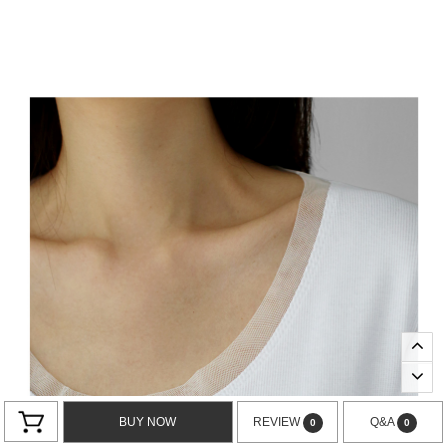
BUY NOW
REVIEW
Q&A
0
0