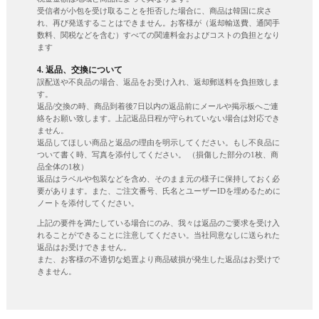
受信者が小包を受け取ることを拒否した場合に、商品は韓国に戻さ
れ、再び発送することはできません。お客様が（返却輸送費、通関手
数料、関税などを含む）すべての関連料金およびコストの負担となり
ます
4. 返品、交換について
誤配送や不良品の場合、返品をお受け入れ、返却郵送料を負担致しま
す。
返品/交換の時、商品到着後7日以内の返品前にメールや掲示板へご連
絡をお願い致します。上記返品日程が守られていない場合は対応でき
ません。
返品してほしい商品と返品の理由を明示してください。もし不良品に
ついて書く時、写真を添付してください。 （損傷した部分の1枚、商
品全体の1枚）
返品はラベルや包装などを含め、そのまま元の様子に保持しておく必
要があります。また、ご注文番号、氏名とユーザーIDを埋めるために
ノートを添付してください。
上記の要件を満たしている場合にのみ、我々は返品のご要求を受け入
れることができることに注意してください。当社同意なしに送られた
返品はお受けできません。
また、お客様の不適切な処置より商品破損が発生した返品はお受けで
きません。