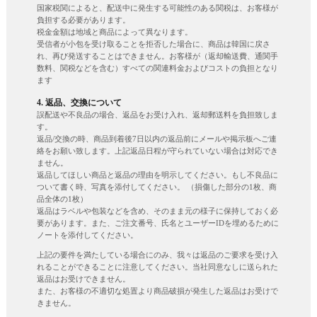
国家税関によると、配送中に発生する可能性のある関税は、お客様が
負担する必要があります。
税金金額は地域と商品によって異なります。
受信者が小包を受け取ることを拒否した場合に、商品は韓国に戻さ
れ、再び発送することはできません。お客様が（返却輸送費、通関手
数料、関税などを含む）すべての関連料金およびコストの負担となり
ます
4. 返品、交換について
誤配送や不良品の場合、返品をお受け入れ、返却郵送料を負担致しま
す。
返品/交換の時、商品到着後7日以内の返品前にメールや掲示板へご連
絡をお願い致します。上記返品日程が守られていない場合は対応でき
ません。
返品してほしい商品と返品の理由を明示してください。もし不良品に
ついて書く時、写真を添付してください。 （損傷した部分の1枚、商
品全体の1枚）
返品はラベルや包装などを含め、そのまま元の様子に保持しておく必
要があります。また、ご注文番号、氏名とユーザーIDを埋めるために
ノートを添付してください。
上記の要件を満たしている場合にのみ、我々は返品のご要求を受け入
れることができることに注意してください。当社同意なしに送られた
返品はお受けできません。
また、お客様の不適切な処置より商品破損が発生した返品はお受けで
きません。