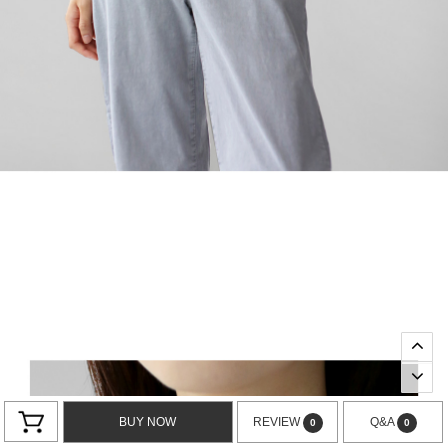
BUY NOW
REVIEW
Q&A
0
0