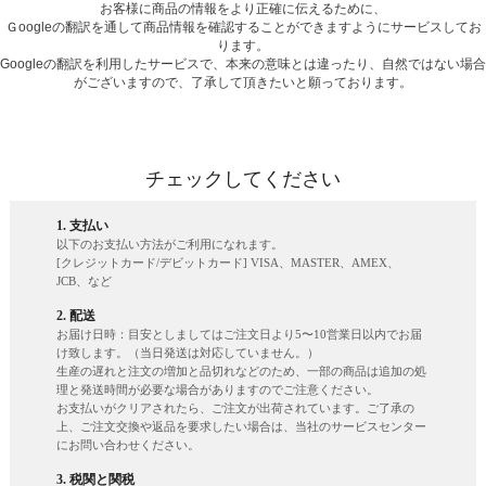
お客様に商品の情報をより正確に伝えるために、
Ｇoogleの翻訳を通して商品情報を確認することができますようにサービスしてお
ります。
Googleの翻訳を利用したサービスで、本来の意味とは違ったり、自然ではない場合
がございますので、了承して頂きたいと願っております。
チェックしてください
1. 支払い
以下のお支払い方法がご利用になれます。
[クレジットカード/デビットカード] VISA、MASTER、AMEX、
JCB、など
2. 配送
お届け日時：目安としましてはご注文日より5〜10営業日以内でお届
け致します。（当日発送は対応していません。）
生産の遅れと注文の増加と品切れなどのため、一部の商品は追加の処
理と発送時間が必要な場合がありますのでご注意ください。
お支払いがクリアされたら、ご注文が出荷されています。ご了承の
上、ご注文交換や返品を要求したい場合は、当社のサービスセンター
にお問い合わせください。
3. 税関と関税