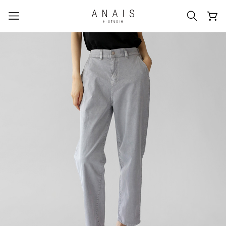
人気のクエリ
#신상5%할인
#아나이스 제작
#MD추천
#당일발송
#BEST OF BEST