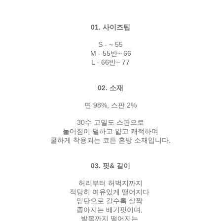
01. 사이즈팁
S - ~ 55
M - 55반~ 66
L - 66반~ 77
02. 소재
면 98%, 스판 2%
30수 고밀도 스판으로
늘어짐이 덜하고 얇고 쾌적하여
쿨하게 착용되는 코튼 혼방 소재입니다.
03. 핏& 길이
허리부터 허벅지까지
적당히 여유있게 떨어지다
밑단으로 갈수록 살짝
좁아지는 배기핏이며,
발목까지 떨어지는