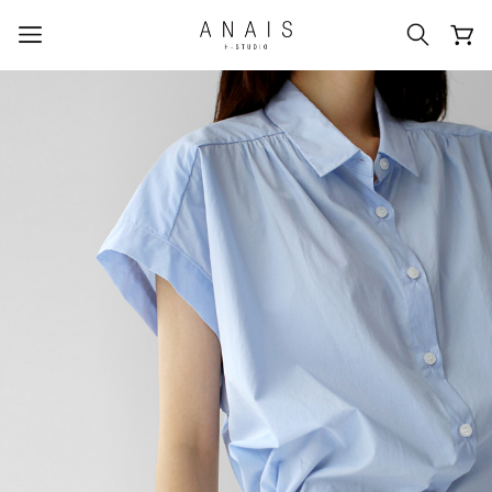
人気のクエリ
#신상5%할인
#아나이스 제작
#MD추천
#당일발송
#BEST OF BEST