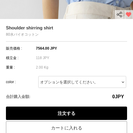
Shoulder shirring shirt
80水バイオコットン
販売価格 :
7564.00 JPY
積立金 :
118 JPY
重量 :
2.00 Kg
color :
0
JPY
合計購入金額:
注文する
カートに入れる