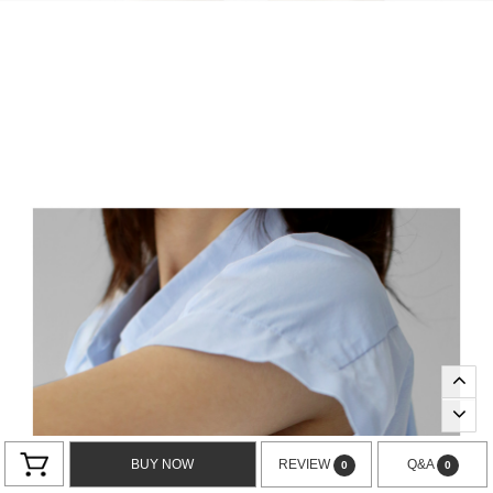
BUY NOW
REVIEW
Q&A
0
0