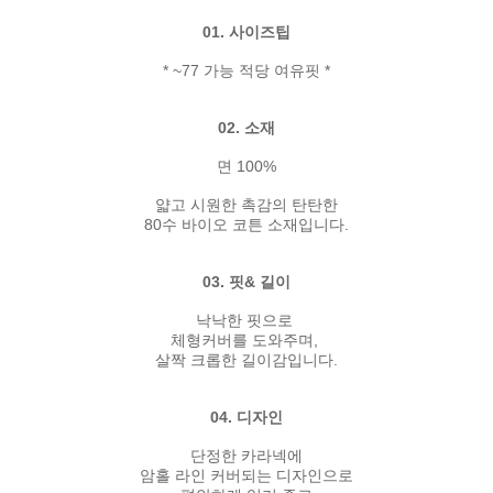
01. 사이즈팁
* ~77 가능 적당 여유핏 *
02. 소재
면 100%
얇고 시원한 촉감의 탄탄한
80수 바이오 코튼 소재입니다.
03. 핏& 길이
낙낙한 핏으로
체형커버를 도와주며,
살짝 크롭한 길이감입니다.
04. 디자인
단정한 카라넥에
암홀 라인 커버되는 디자인으로