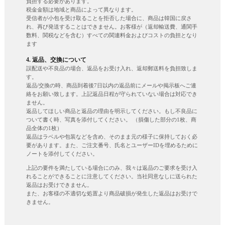
負担する必要があります。
税金金額は地域と商品によって異なります。
受信者が小包を受け取ることを拒否した場合に、商品は韓国に戻さ
れ、再び発送することはできません。お客様が（返却輸送費、通関手
数料、関税などを含む）すべての関連料金およびコストの負担となり
ます
4. 返品、交換について
誤配送や不良品の場合、返品をお受け入れ、返却郵送料を負担致しま
す。
返品/交換の時、商品到着後7日以内の返品前にメールや掲示板へご連
絡をお願い致します。上記返品日程が守られていない場合は対応でき
ません。
返品してほしい商品と返品の理由を明示してください。もし不良品に
ついて書く時、写真を添付してください。 （損傷した部分の1枚、商
品全体の1枚）
返品はラベルや包装などを含め、そのまま元の様子に保持しておく必
要があります。また、ご注文番号、氏名とユーザーIDを埋めるために
ノートを添付してください。
上記の要件を満たしている場合にのみ、我々は返品のご要求を受け入
れることができることに注意してください。当社同意なしに送られた
返品はお受けできません。
また、お客様の不適切な処置より商品破損が発生した返品はお受けで
きません。