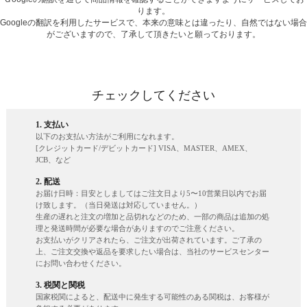
ります。
Googleの翻訳を利用したサービスで、本来の意味とは違ったり、自然ではない場合
がございますので、了承して頂きたいと願っております。
チェックしてください
1. 支払い
以下のお支払い方法がご利用になれます。
[クレジットカード/デビットカード] VISA、MASTER、AMEX、
JCB、など
2. 配送
お届け日時：目安としましてはご注文日より5〜10営業日以内でお届
け致します。（当日発送は対応していません。）
生産の遅れと注文の増加と品切れなどのため、一部の商品は追加の処
理と発送時間が必要な場合がありますのでご注意ください。
お支払いがクリアされたら、ご注文が出荷されています。ご了承の
上、ご注文交換や返品を要求したい場合は、当社のサービスセンター
にお問い合わせください。
3. 税関と関税
国家税関によると、配送中に発生する可能性のある関税は、お客様が