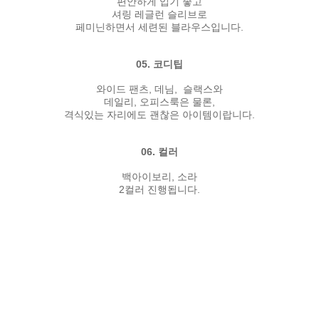
편안하게 입기 좋고
셔링 레글런 슬리브로
페미닌하면서 세련된 블라우스입니다.
05. 코디팁
와이드 팬츠, 데님, 슬랙스와
데일리, 오피스룩은 물론,
격식있는 자리에도 괜찮은 아이템이랍니다.
06. 컬러
백아이보리, 소라
2컬러 진행됩니다.