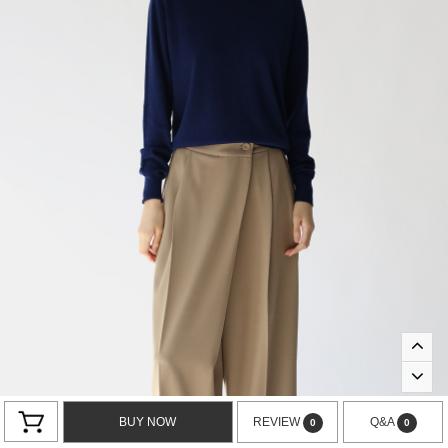
BUY NOW
REVIEW
Q&A
0
0