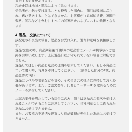
負担する必要があります。
税金金額は地域と商品によって異なります。
受信者が小包を受け取ることを拒否した場合に、商品は韓国に戻さ
れ、再び発送することはできません。お客様が（返却輸送費、通関手
数料、関税などを含む）すべての関連料金およびコストの負担となり
ます
4. 返品、交換について
誤配送や不良品の場合、返品をお受け入れ、返却郵送料を負担致しま
す。
返品/交換の時、商品到着後7日以内の返品前にメールや掲示板へご連
絡をお願い致します。上記返品日程が守られていない場合は対応でき
ません。
返品してほしい商品と返品の理由を明示してください。もし不良品に
ついて書く時、写真を添付してください。 （損傷した部分の1枚、商
品全体の1枚）
返品はラベルや包装などを含め、そのまま元の様子に保持しておく必
要があります。また、ご注文番号、氏名とユーザーIDを埋めるために
ノートを添付してください。
上記の要件を満たしている場合にのみ、我々は返品のご要求を受け入
れることができることに注意してください。当社同意なしに送られた
返品はお受けできません。
また、お客様の不適切な処置より商品破損が発生した返品はお受けで
きません。