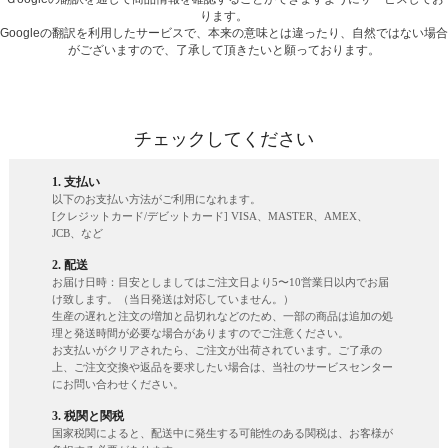
ります。
Googleの翻訳を利用したサービスで、本来の意味とは違ったり、自然ではない場合
がございますので、了承して頂きたいと願っております。
チェックしてください
1. 支払い
以下のお支払い方法がご利用になれます。
[クレジットカード/デビットカード] VISA、MASTER、AMEX、
JCB、など
2. 配送
お届け日時：目安としましてはご注文日より5〜10営業日以内でお届
け致します。（当日発送は対応していません。）
生産の遅れと注文の増加と品切れなどのため、一部の商品は追加の処
理と発送時間が必要な場合がありますのでご注意ください。
お支払いがクリアされたら、ご注文が出荷されています。ご了承の
上、ご注文交換や返品を要求したい場合は、当社のサービスセンター
にお問い合わせください。
3. 税関と関税
国家税関によると、配送中に発生する可能性のある関税は、お客様が