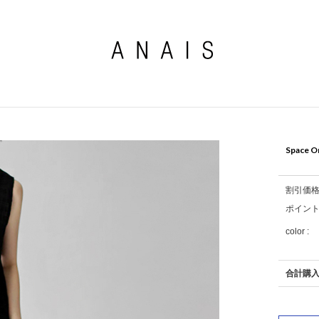
Space O
割引価
ポイン
color :
合計購入