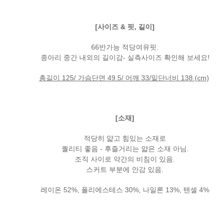
[사이즈 & 핏, 길이]
66반가능 적당여유핏.
종아리 중간 내외의 길이감- 실측사이즈 확인해 보세요!
총길이 125/ 가슴단면 49.5/ 어깨 33/밑단너비 138 (cm)
[소재]
적당히 얇고 힘있는 소재로
퀄리티 좋음 - 후즐거리는 얇은 소재 아님.
조직 사이로 약간의 비침이 있음.
스커트 부분에 안감 있음.
레이온 52%, 폴리에스테스 30%, 나일론 13%, 텐셀 4%