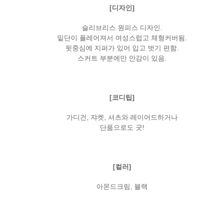
[디자인]
슬리브리스 원피스 디자인.
밑단이 플레어져서 여성스럽고 체형커버됨.
뒷중심에 지퍼가 있어 입고 벗기 편함.
스커트 부분에만 안감이 있음.
[코디팁]
가디건, 쟈켓, 셔츠와 레이어드하거나
단품으로도 굿!
[컬러]
아몬드크림, 블랙