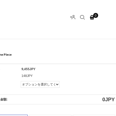
0
ne Piece
格
9,455JPY
ト
148JPY
0
JPY
金額: