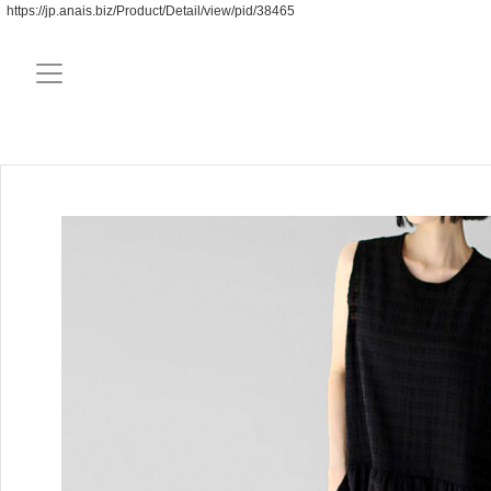
https://jp.anais.biz/Product/Detail/view/pid/38465