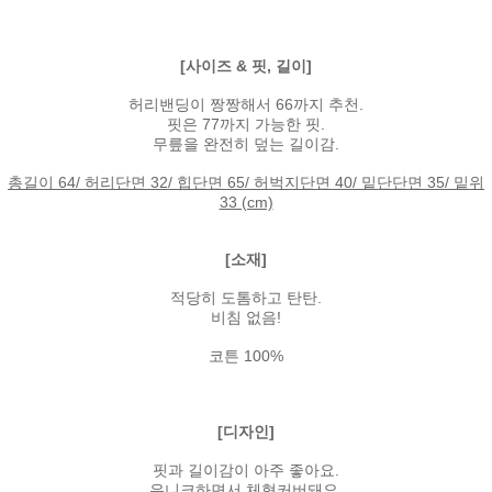
[사이즈 & 핏, 길이]
허리밴딩이 짱짱해서 66까지 추천.
핏은 77까지 가능한 핏.
무릎을 완전히 덮는 길이감.
총길이 64/ 허리단면 32/ 힙단면 65/ 허벅지단면 40/ 밑단단면 35/ 밑위
33 (cm)
[소재]
적당히 도톰하고 탄탄.
비침 없음!
코튼 100%
[디자인]
핏과 길이감이 아주 좋아요.
유니크하면서 체형커버돼요.