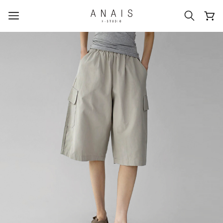
人気のクエリ
#신상5%할인
#아나이스 제작
#MD추천
#당일발송
#BEST OF BEST