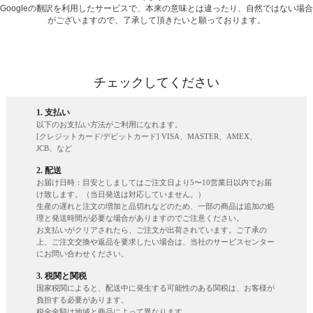
Googleの翻訳を利用したサービスで、本来の意味とは違ったり、自然ではない場合
がございますので、了承して頂きたいと願っております。
チェックしてください
1. 支払い
以下のお支払い方法がご利用になれます。
[クレジットカード/デビットカード] VISA、MASTER、AMEX、
JCB、など
2. 配送
お届け日時：目安としましてはご注文日より5〜10営業日以内でお届
け致します。（当日発送は対応していません。）
生産の遅れと注文の増加と品切れなどのため、一部の商品は追加の処
理と発送時間が必要な場合がありますのでご注意ください。
お支払いがクリアされたら、ご注文が出荷されています。ご了承の
上、ご注文交換や返品を要求したい場合は、当社のサービスセンター
にお問い合わせください。
3. 税関と関税
国家税関によると、配送中に発生する可能性のある関税は、お客様が
負担する必要があります。
税金金額は地域と商品によって異なります。