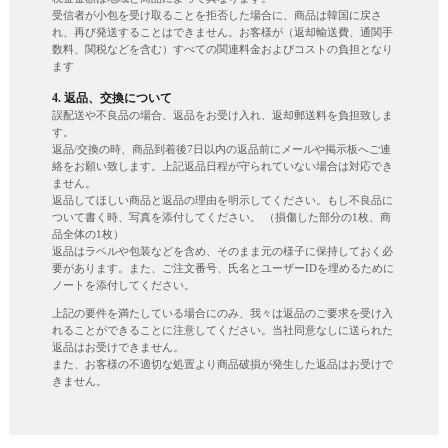
受信者が小包を受け取ることを拒否した場合に、商品は韓国に戻さ
れ、再び発送することはできません。お客様が（返却輸送費、通関手
数料、関税などを含む）すべての関連料金およびコストの負担となり
ます
4. 返品、交換について
誤配送や不良品の場合、返品をお受け入れ、返却郵送料を負担致しま
す。
返品/交換の時、商品到着後7日以内の返品前にメールや掲示板へご連
絡をお願い致します。上記返品日程が守られていない場合は対応でき
ません。
返品してほしい商品と返品の理由を明示してください。もし不良品に
ついて書く時、写真を添付してください。 （損傷した部分の1枚、商
品全体の1枚）
返品はラベルや包装などを含め、そのまま元の様子に保持しておく必
要があります。また、ご注文番号、氏名とユーザーIDを埋めるために
ノートを添付してください。
上記の要件を満たしている場合にのみ、我々は返品のご要求を受け入
れることができることに注意してください。当社同意なしに送られた
返品はお受けできません。
また、お客様の不適切な処置より商品破損が発生した返品はお受けで
きません。