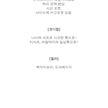
허리 전체 밴딩.
사선 포켓,
사이드에 카고포켓 있음.
[코디팁]
나시에 셔츠로 시크한 룩으로~
티셔츠, 바람막이와 일상룩으로~
[컬러]
백아이보리, 도브베이지