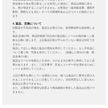
受信者が小包を受け取ることを拒否した場合に、商品は韓国に戻さ
れ、再び発送することはできません。お客様が（返却輸送費、通関手
数料、関税などを含む）すべての関連料金およびコストの負担となり
ます
4. 返品、交換について
誤配送や不良品の場合、返品をお受け入れ、返却郵送料を負担致しま
す。
返品/交換の時、商品到着後7日以内の返品前にメールや掲示板へご連
絡をお願い致します。上記返品日程が守られていない場合は対応でき
ません。
返品してほしい商品と返品の理由を明示してください。もし不良品に
ついて書く時、写真を添付してください。 （損傷した部分の1枚、商
品全体の1枚）
返品はラベルや包装などを含め、そのまま元の様子に保持しておく必
要があります。また、ご注文番号、氏名とユーザーIDを埋めるために
ノートを添付してください。
上記の要件を満たしている場合にのみ、我々は返品のご要求を受け入
れることができることに注意してください。当社同意なしに送られた
返品はお受けできません。
また、お客様の不適切な処置より商品破損が発生した返品はお受けで
きません。