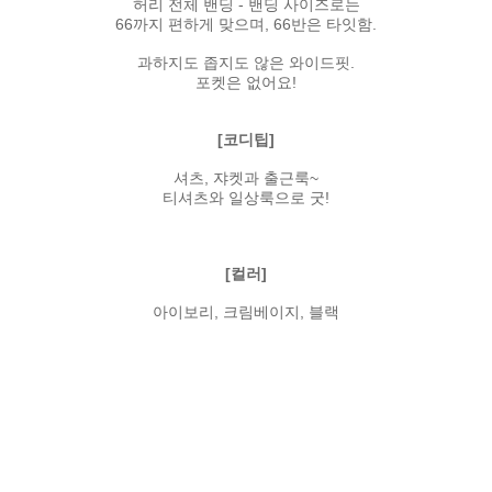
허리 전체 밴딩 - 밴딩 사이즈로는
66까지 편하게 맞으며, 66반은 타잇함.
과하지도 좁지도 않은 와이드핏.
포켓은 없어요!
[코디팁]
셔츠, 쟈켓과 출근룩~
티셔츠와 일상룩으로 굿!
[컬러]
아이보리, 크림베이지, 블랙