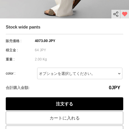
Stock wide pants
販売価格 :
4073.00 JPY
積立金 :
64 JPY
重量 :
2.00 Kg
color :
0
JPY
合計購入金額:
注文する
カートに入れる