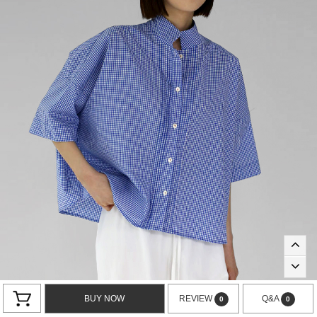
BUY NOW
REVIEW
Q&A
0
0