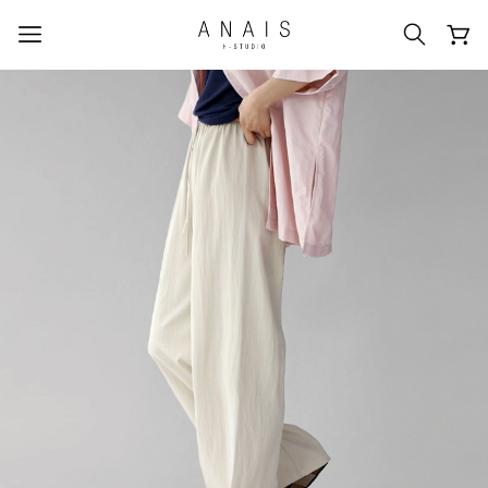
人気のクエリ
#신상5%할인
#아나이스 제작
#MD추천
#당일발송
#BEST OF BEST