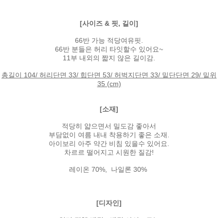
[사이즈 & 핏, 길이]
66반 가능 적당여유핏.
66반 분들은 허리 타잇할수 있어요~
11부 내외의 짧지 않은 길이감.
총길이 104/ 허리단면 33/ 힙단면 53/ 허벅지단면 33/ 밑단단면 29/ 밑위
35 (cm)
[소재]
적당히 얇으면서 밀도감 좋아서
부담없이 여름 내내 착용하기 좋은 소재.
아이보리 아주 약간 비침 있을수 있어요.
차르르 떨어지고 시원한 질감!
레이온 70%, 나일론 30%
[디자인]