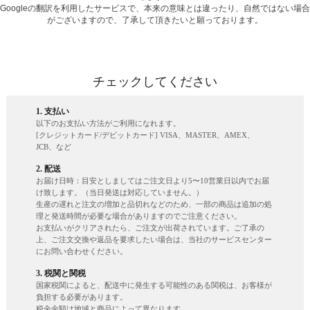
Googleの翻訳を利用したサービスで、本来の意味とは違ったり、自然ではない場合
がございますので、了承して頂きたいと願っております。
チェックしてください
1. 支払い
以下のお支払い方法がご利用になれます。
[クレジットカード/デビットカード] VISA、MASTER、AMEX、
JCB、など
2. 配送
お届け日時：目安としましてはご注文日より5〜10営業日以内でお届
け致します。（当日発送は対応していません。）
生産の遅れと注文の増加と品切れなどのため、一部の商品は追加の処
理と発送時間が必要な場合がありますのでご注意ください。
お支払いがクリアされたら、ご注文が出荷されています。ご了承の
上、ご注文交換や返品を要求したい場合は、当社のサービスセンター
にお問い合わせください。
3. 税関と関税
国家税関によると、配送中に発生する可能性のある関税は、お客様が
負担する必要があります。
税金金額は地域と商品によって異なります。