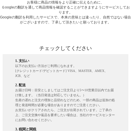
お客様に商品の情報をより正確に伝えるために、
Ｇoogleの翻訳を通して商品情報を確認することができますようにサービスしてお
ります。
Googleの翻訳を利用したサービスで、本来の意味とは違ったり、自然ではない場合
がございますので、了承して頂きたいと願っております。
チェックしてください
1. 支払い
以下のお支払い方法がご利用になれます。
[クレジットカード/デビットカード] VISA、MASTER、AMEX、
JCB、など
2. 配送
お届け日時：目安としましてはご注文日より5〜10営業日以内でお届
け致します。（当日発送は対応していません。）
生産の遅れと注文の増加と品切れなどのため、一部の商品は追加の処
理と発送時間が必要な場合がありますのでご注意ください。
お支払いがクリアされたら、ご注文が出荷されています。ご了承の
上、ご注文交換や返品を要求したい場合は、当社のサービスセンター
にお問い合わせください。
3. 税関と関税