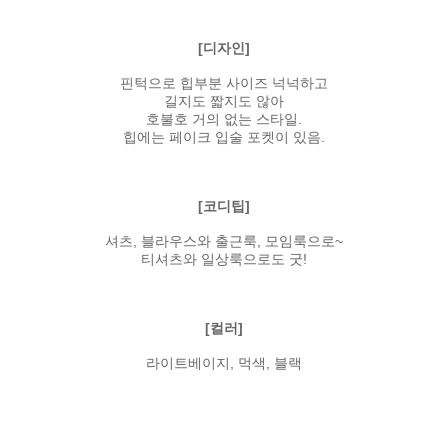
[디자인]
핀턱으로 힙부분 사이즈 넉넉하고
길지도 짧지도 않아
호불호 거의 없는 스타일.
힙에는 페이크 입술 포켓이 있음.
[코디팁]
셔츠, 블라우스와 출근룩, 모임룩으로~
티셔츠와 일상룩으로도 굿!
[컬러]
라이트베이지, 먹색, 블랙