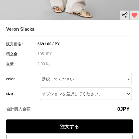
Veron Slacks
販売価格 :
6691.00 JPY
積立金 :
105 JPY
重量 :
2.00 Kg
color :
size :
0
JPY
合計購入金額:
注文する