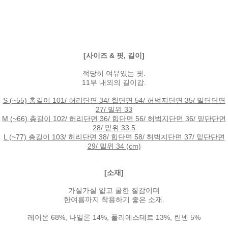
[사이즈 & 핏, 길이]
적당히 여유있는 핏.
11부 내외의 길이감.
S (~55) 총길이 101/ 허리단면 34/ 힙단면 54/ 허벅지단면 35/ 밑단단면
27/ 밑위 33
M (~66) 총길이 102/ 허리단면 36/ 힙단면 56/ 허벅지단면 36/ 밑단단면
28/ 밑위 33.5
L (~77) 총길이 103/ 허리단면 38/ 힙단면 58/ 허벅지단면 37/ 밑단단면
29/ 밑위 34 (cm)
[소재]
가실가실 얇고 쿨한 질감이며
한여름까지 착용하기 좋은 소재.
레이온 68%, 나일론 14%, 폴리에스테르 13%, 린넨 5%