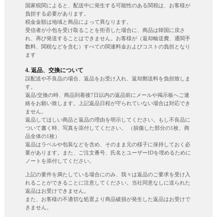
国家税関によると、配送中に発生する可能性のある関税は、お客様が
負担する必要があります。
税金金額は地域と商品によって異なります。
受信者が小包を受け取ることを拒否した場合に、商品は韓国に戻さ
れ、再び発送することはできません。お客様が（返却輸送費、通関手
数料、関税などを含む）すべての関連料金およびコストの負担となり
ます
4. 返品、交換について
誤配送や不良品の場合、返品をお受け入れ、返却郵送料を負担致しま
す。
返品/交換の時、商品到着後7日以内の返品前にメールや掲示板へご連
絡をお願い致します。上記返品日程が守られていない場合は対応でき
ません。
返品してほしい商品と返品の理由を明示してください。もし不良品に
ついて書く時、写真を添付してください。 （損傷した部分の1枚、商
品全体の1枚）
返品はラベルや包装などを含め、そのまま元の様子に保持しておく必
要があります。また、ご注文番号、氏名とユーザーIDを埋めるために
ノートを添付してください。
上記の要件を満たしている場合にのみ、我々は返品のご要求を受け入
れることができることに注意してください。当社同意なしに送られた
返品はお受けできません。
また、お客様の不適切な処置より商品破損が発生した返品はお受けで
きません。