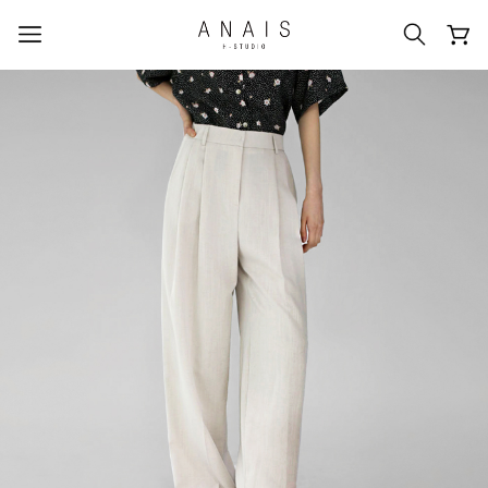
人気のクエリ
#신상5%할인
#아나이스 제작
#MD추천
#당일발송
#BEST OF BEST