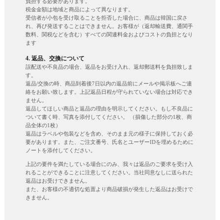
負担する必要があります。
税金金額は地域と商品によって異なります。
受信者が小包を受け取ることを拒否した場合に、商品は韓国に戻さ
れ、再び発送することはできません。お客様が（返却輸送費、通関手
数料、関税などを含む）すべての関連料金およびコストの負担となり
ます
4. 返品、交換について
誤配送や不良品の場合、返品をお受け入れ、返却郵送料を負担致しま
す。
返品/交換の時、商品到着後7日以内の返品前にメールや掲示板へご連
絡をお願い致します。上記返品日程が守られていない場合は対応でき
ません。
返品してほしい商品と返品の理由を明示してください。もし不良品に
ついて書く時、写真を添付してください。 （損傷した部分の1枚、商
品全体の1枚）
返品はラベルや包装などを含め、そのまま元の様子に保持しておく必
要があります。また、ご注文番号、氏名とユーザーIDを埋めるために
ノートを添付してください。
上記の要件を満たしている場合にのみ、我々は返品のご要求を受け入
れることができることに注意してください。当社同意なしに送られた
返品はお受けできません。
また、お客様の不適切な処置より商品破損が発生した返品はお受けで
きません。