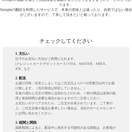
ります。
Googleの翻訳を利用したサービスで、本来の意味とは違ったり、自然ではない場合
がございますので、了承して頂きたいと願っております。
チェックしてください
1. 支払い
以下のお支払い方法がご利用になれます。
[クレジットカード/デビットカード] VISA、MASTER、AMEX、
JCB、など
2. 配送
お届け日時：目安としましてはご注文日より5〜10営業日以内でお届
け致します。（当日発送は対応していません。）
生産の遅れと注文の増加と品切れなどのため、一部の商品は追加の処
理と発送時間が必要な場合がありますのでご注意ください。
お支払いがクリアされたら、ご注文が出荷されています。ご了承の
上、ご注文交換や返品を要求したい場合は、当社のサービスセンター
にお問い合わせください。
3. 税関と関税
国家税関によると、配送中に発生する可能性のある関税は、お客様が