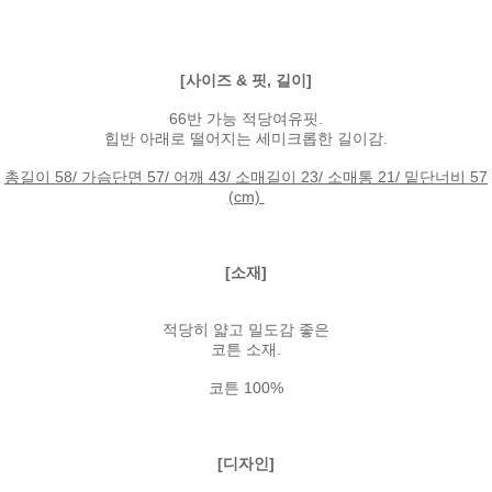
[사이즈 & 핏, 길이]
66반 가능 적당여유핏.
힙반 아래로 떨어지는 세미크롭한 길이감.
총길이 58/ 가슴단면 57/ 어깨 43/ 소매길이 23/ 소매통 21/ 밑단너비 57
(cm)
[소재]
적당히 얇고 밀도감 좋은
코튼 소재.
코튼 100%
[디자인]