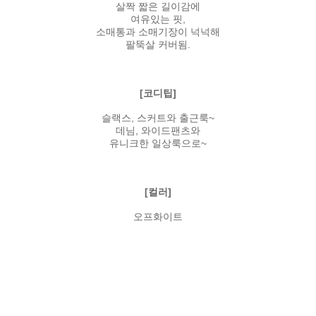
살짝 짧은 길이감에
여유있는 핏,
소매통과 소매기장이 넉넉해
팔뚝살 커버됨.
[코디팁]
슬랙스, 스커트와 출근룩~
데님, 와이드팬츠와
유니크한 일상룩으로~
[컬러]
오프화이트