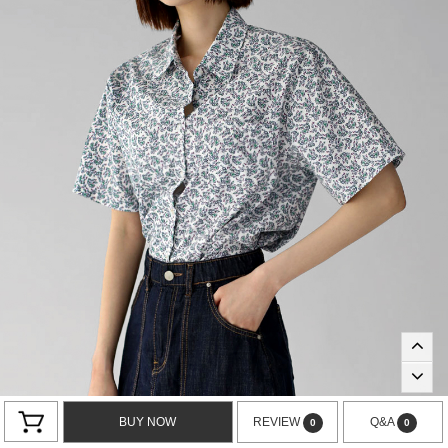
BUY NOW
REVIEW
Q&A
0
0