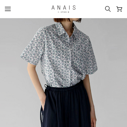
人気のクエリ
#신상5%할인
#아나이스 제작
#MD추천
#당일발송
#BEST OF BEST