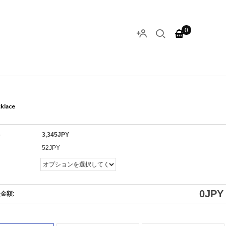
0
cklace
格
3,345JPY
ト
52JPY
0
JPY
金額: