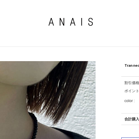
Tran ne
割引価
ポイン
color :
合計購入