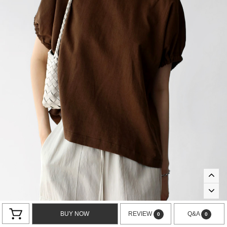
BUY NOW
REVIEW
Q&A
0
0