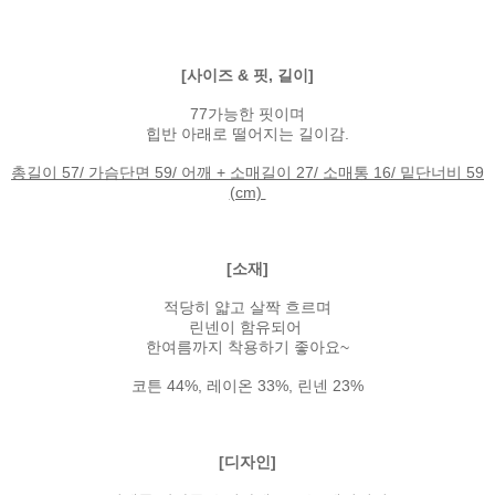
[사이즈 & 핏, 길이]
77가능한 핏이며
힙반 아래로 떨어지는 길이감.
총길이 57/ 가슴단면 59/ 어깨 + 소매길이 27/ 소매통 16/ 밑단너비 59
(cm)
[소재]
적당히 얇고 살짝 흐르며
린넨이 함유되어
한여름까지 착용하기 좋아요~
코튼 44%, 레이온 33%, 린넨 23%
[디자인]