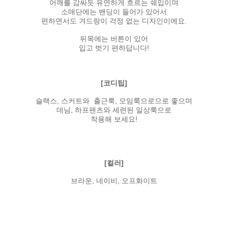
어깨를 감싸듯 유연하게 흐르는 쉐입이며
소매단에는 밴딩이 들어가 있어서
편하면서도 겨드랑이 걱정 없는 디자인이에요.
뒤목에는 버튼이 있어
입고 벗기 편하답니다!
[코디팁]
슬랙스, 스커트와 출근룩, 모임룩으로으로 좋으며
데님, 하프팬츠와 세련된 일상룩으로
착용해 보세요!
[컬러]
브라운, 네이비, 오프화이트