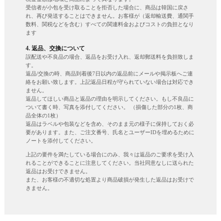
受信者が小包を受け取ることを拒否した場合に、商品は韓国に戻さ
れ、再び発送することはできません。お客様が（返却輸送費、通関手
数料、関税などを含む）すべての関連料金およびコストの負担となり
ます
4. 返品、交換について
誤配送や不良品の場合、返品をお受け入れ、返却郵送料を負担致しま
す。
返品/交換の時、商品到着後7日以内の返品前にメールや掲示板へご連
絡をお願い致します。上記返品日程が守られていない場合は対応でき
ません。
返品してほしい商品と返品の理由を明示してください。もし不良品に
ついて書く時、写真を添付してください。 （損傷した部分の1枚、商
品全体の1枚）
返品はラベルや包装などを含め、そのまま元の様子に保持しておく必
要があります。また、ご注文番号、氏名とユーザーIDを埋めるために
ノートを添付してください。
上記の要件を満たしている場合にのみ、我々は返品のご要求を受け入
れることができることに注意してください。当社同意なしに送られた
返品はお受けできません。
また、お客様の不適切な処置より商品破損が発生した返品はお受けで
きません。