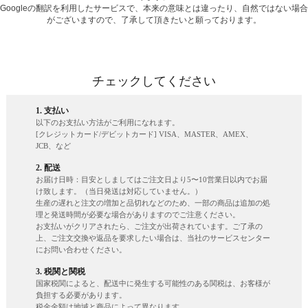
Googleの翻訳を利用したサービスで、本来の意味とは違ったり、自然ではない場合
がございますので、了承して頂きたいと願っております。
チェックしてください
1. 支払い
以下のお支払い方法がご利用になれます。
[クレジットカード/デビットカード] VISA、MASTER、AMEX、
JCB、など
2. 配送
お届け日時：目安としましてはご注文日より5〜10営業日以内でお届
け致します。（当日発送は対応していません。）
生産の遅れと注文の増加と品切れなどのため、一部の商品は追加の処
理と発送時間が必要な場合がありますのでご注意ください。
お支払いがクリアされたら、ご注文が出荷されています。ご了承の
上、ご注文交換や返品を要求したい場合は、当社のサービスセンター
にお問い合わせください。
3. 税関と関税
国家税関によると、配送中に発生する可能性のある関税は、お客様が
負担する必要があります。
税金金額は地域と商品によって異なります。