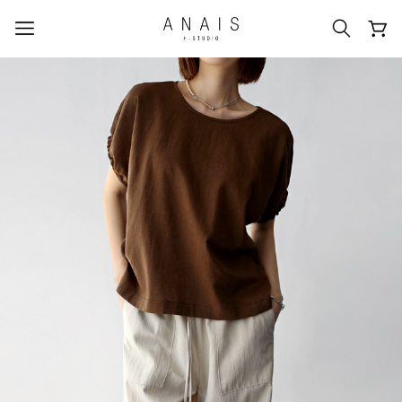
人気のクエリ
#신상5%할인
#아나이스 제작
#MD추천
#당일발송
#BEST OF BEST