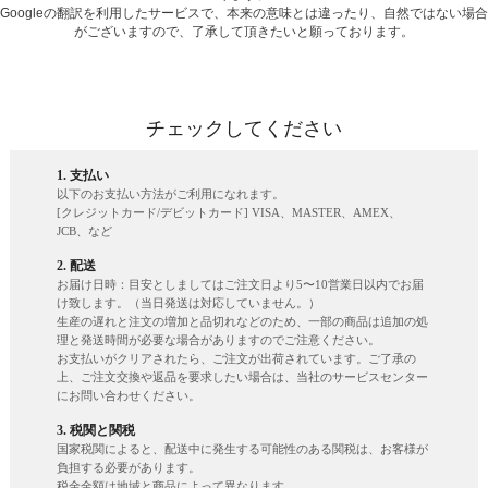
Googleの翻訳を利用したサービスで、本来の意味とは違ったり、自然ではない場合
がございますので、了承して頂きたいと願っております。
チェックしてください
1. 支払い
以下のお支払い方法がご利用になれます。
[クレジットカード/デビットカード] VISA、MASTER、AMEX、
JCB、など
2. 配送
お届け日時：目安としましてはご注文日より5〜10営業日以内でお届
け致します。（当日発送は対応していません。）
生産の遅れと注文の増加と品切れなどのため、一部の商品は追加の処
理と発送時間が必要な場合がありますのでご注意ください。
お支払いがクリアされたら、ご注文が出荷されています。ご了承の
上、ご注文交換や返品を要求したい場合は、当社のサービスセンター
にお問い合わせください。
3. 税関と関税
国家税関によると、配送中に発生する可能性のある関税は、お客様が
負担する必要があります。
税金金額は地域と商品によって異なります。