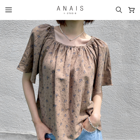
人気のクエリ
#신상5%할인
#아나이스 제작
#MD추천
#당일발송
#BEST OF BEST