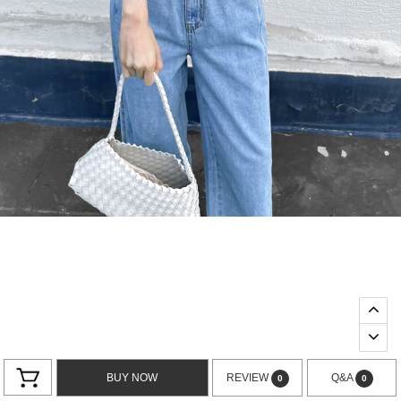
BUY NOW
REVIEW
Q&A
0
0