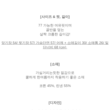
[사이즈 & 핏, 길이]
77 가능한 여유핏이며
골반을 덮는
살짝 크롭한 길이감!
앞기장 54/ 뒷기장 57/ 가슴단면 57/ 어깨 + 소매길이 30/ 소매통 26/ 밑
단너비 68 (cm)
[소재]
가실거리는듯한 질감으로
쿨하게 한여름까지 착용하기 좋은 소재
코튼 45%, 린넨 55%
[디자인]