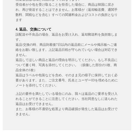
受信者が小包を受け取ることを拒否した場合に、商品は韓国に戻さ
れ、再び発送することはできません。お客様が（返却輸送費、通関手
数料、関税などを含む）すべての関連料金およびコストの負担となり
ます
4. 返品、交換について
誤配送や不良品の場合、返品をお受け入れ、返却郵送料を負担致しま
す。
返品/交換の時、商品到着後7日以内の返品前にメールや掲示板へご連
絡をお願い致します。上記返品日程が守られていない場合は対応でき
ません。
返品してほしい商品と返品の理由を明示してください。もし不良品に
ついて書く時、写真を添付してください。 （損傷した部分の1枚、商
品全体の1枚）
返品はラベルや包装などを含め、そのまま元の様子に保持しておく必
要があります。また、ご注文番号、氏名とユーザーIDを埋めるために
ノートを添付してください。
上記の要件を満たしている場合にのみ、我々は返品のご要求を受け入
れることができることに注意してください。当社同意なしに送られた
返品はお受けできません。
また、お客様の不適切な処置より商品破損が発生した返品はお受けで
きません。