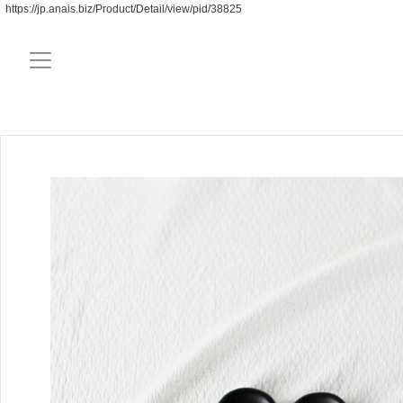
https://jp.anais.biz/Product/Detail/view/pid/38825