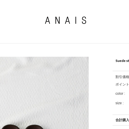
Suede st
割引価
ポイン
color :
size :
合計購入