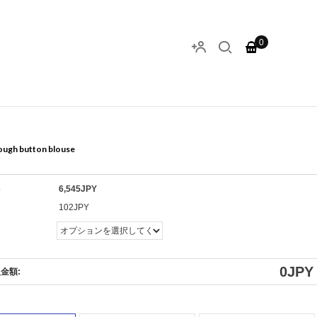
0
ough button blouse
格
6,545JPY
ト
102JPY
0
JPY
金額: