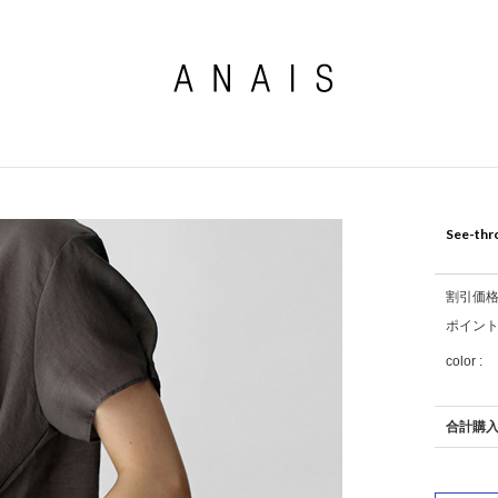
See-thr
割引価
ポイン
color :
合計購入