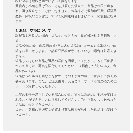
税金金額は地域と商品によって異なります。
受信者が小包を受け取ることを拒否した場合に、商品は韓国に戻さ
れ、再び発送することはできません。お客様が（返却輸送費、通関手
数料、関税などを含む）すべての関連料金およびコストの負担となり
ます
4. 返品、交換について
誤配送や不良品の場合、返品をお受け入れ、返却郵送料を負担致しま
す。
返品/交換の時、商品到着後7日以内の返品前にメールや掲示板へご連
絡をお願い致します。上記返品日程が守られていない場合は対応でき
ません。
返品してほしい商品と返品の理由を明示してください。もし不良品に
ついて書く時、写真を添付してください。 （損傷した部分の1枚、商
品全体の1枚）
返品はラベルや包装などを含め、そのまま元の様子に保持しておく必
要があります。また、ご注文番号、氏名とユーザーIDを埋めるために
ノートを添付してください。
上記の要件を満たしている場合にのみ、我々は返品のご要求を受け入
れることができることに注意してください。当社同意なしに送られた
返品はお受けできません。
また、お客様の不適切な処置より商品破損が発生した返品はお受けで
きません。