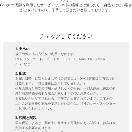
ります。
Googleの翻訳を利用したサービスで、本来の意味とは違ったり、自然ではない場合
がございますので、了承して頂きたいと願っております。
チェックしてください
1. 支払い
以下のお支払い方法がご利用になれます。
[クレジットカード/デビットカード] VISA、MASTER、AMEX、
JCB、など
2. 配送
お届け日時：目安としましてはご注文日より5〜10営業日以内でお届
け致します。（当日発送は対応していません。）
生産の遅れと注文の増加と品切れなどのため、一部の商品は追加の処
理と発送時間が必要な場合がありますのでご注意ください。
お支払いがクリアされたら、ご注文が出荷されています。ご了承の
上、ご注文交換や返品を要求したい場合は、当社のサービスセンター
にお問い合わせください。
3. 税関と関税
国家税関によると、配送中に発生する可能性のある関税は、お客様が
負担する必要があります。