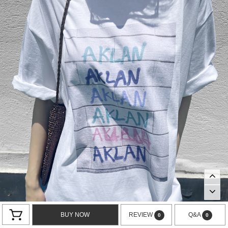
BUY NOW
REVIEW
Q&A
0
0