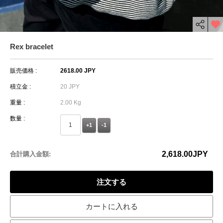
Rex bracelet
販売価格 :
2618.00 JPY
積立金 :
20 JPY
重量 :
2.00 Kg
数量 :
+1
-1
2,618.00
JPY
合計購入金額:
注文する
カートに入れる