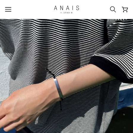
人気のクエリ
#신상5%할인
#아나이스 제작
#MD추천
#당일발송
#BEST OF BEST