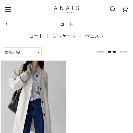
コート
コート
ジャケット
ヴェスト
人気のクエリ
#신상5%할인
#아나이스 제작
#MD추천
#당일발송
#BEST OF BEST