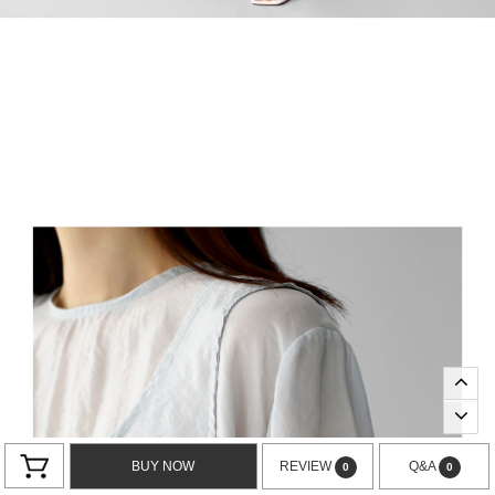
BUY NOW
REVIEW
Q&A
0
0