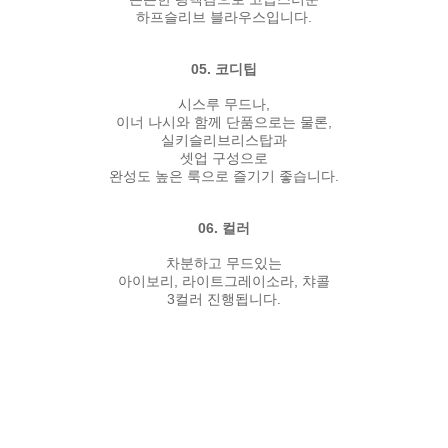
하프슬리브 블라우스입니다.
05. 코디팁
시스루 무드나,
이너 나시와 함께 단품으로는 물론,
실키슬리브리스탑과
셋업 구성으로
완성도 높은 룩으로 즐기기 좋습니다.
06. 컬러
차분하고 무드있는
아이보리, 라이트그레이소라, 챠콜
3컬러 진행됩니다.