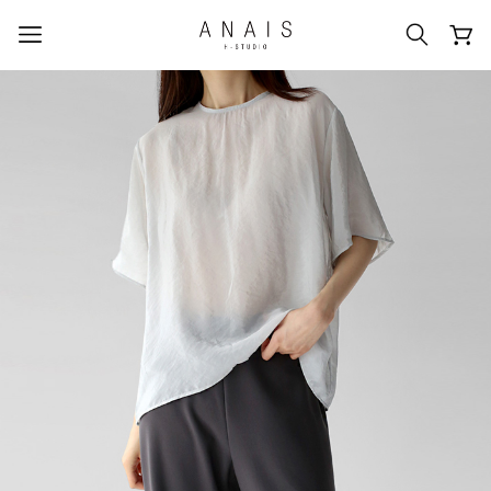
人気のクエリ
#신상5%할인
#아나이스 제작
#MD추천
#당일발송
#BEST OF BEST