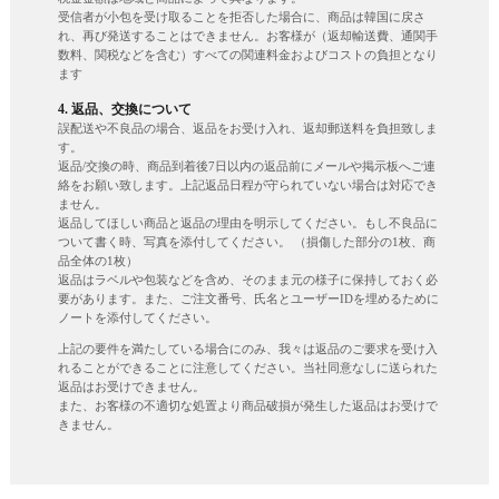
受信者が小包を受け取ることを拒否した場合に、商品は韓国に戻さ
れ、再び発送することはできません。お客様が（返却輸送費、通関手
数料、関税などを含む）すべての関連料金およびコストの負担となり
ます
4. 返品、交換について
誤配送や不良品の場合、返品をお受け入れ、返却郵送料を負担致しま
す。
返品/交換の時、商品到着後7日以内の返品前にメールや掲示板へご連
絡をお願い致します。上記返品日程が守られていない場合は対応でき
ません。
返品してほしい商品と返品の理由を明示してください。もし不良品に
ついて書く時、写真を添付してください。 （損傷した部分の1枚、商
品全体の1枚）
返品はラベルや包装などを含め、そのまま元の様子に保持しておく必
要があります。また、ご注文番号、氏名とユーザーIDを埋めるために
ノートを添付してください。
上記の要件を満たしている場合にのみ、我々は返品のご要求を受け入
れることができることに注意してください。当社同意なしに送られた
返品はお受けできません。
また、お客様の不適切な処置より商品破損が発生した返品はお受けで
きません。