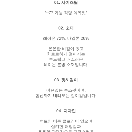
01. 사이즈팁
*~77 가능 적당 여유핏*
02. 소재
레이온 72%, 나일론 28%
은은한 비침이 있고
차르르하게 떨어지는
부드럽고 매끄러운
레이온 혼방 소재입니다.
03. 핏& 길이
여유있는 루즈핏이며,
힙선까지 내려오는 길이감입니다.
04. 디자인
백트임 버튼 클로징이 있으며
실키한 터칭감과
은은한 광택감으로 고급스러운