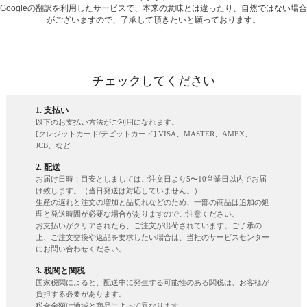
Googleの翻訳を利用したサービスで、本来の意味とは違ったり、自然ではない場合
がございますので、了承して頂きたいと願っております。
チェックしてください
1. 支払い
以下のお支払い方法がご利用になれます。
[クレジットカード/デビットカード] VISA、MASTER、AMEX、
JCB、など
2. 配送
お届け日時：目安としましてはご注文日より5〜10営業日以内でお届
け致します。（当日発送は対応していません。）
生産の遅れと注文の増加と品切れなどのため、一部の商品は追加の処
理と発送時間が必要な場合がありますのでご注意ください。
お支払いがクリアされたら、ご注文が出荷されています。ご了承の
上、ご注文交換や返品を要求したい場合は、当社のサービスセンター
にお問い合わせください。
3. 税関と関税
国家税関によると、配送中に発生する可能性のある関税は、お客様が
負担する必要があります。
税金金額は地域と商品によって異なります。