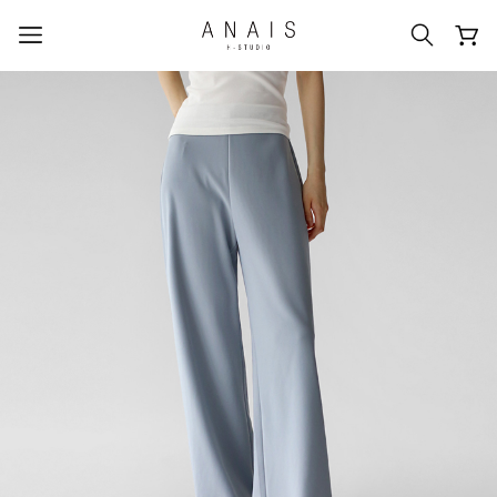
人気のクエリ
#신상5%할인
#아나이스 제작
#MD추천
#당일발송
#BEST OF BEST