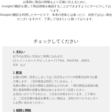
お客様に商品の情報をより正確に伝えるために、
Ｇoogleの翻訳を通して商品情報を確認することができますようにサービスしてお
ります。
Googleの翻訳を利用したサービスで、本来の意味とは違ったり、自然ではない場合
がございますので、了承して頂きたいと願っております。
チェックしてください
1. 支払い
以下のお支払い方法がご利用になれます。
[クレジットカード/デビットカード] VISA、MASTER、AMEX、
JCB、など
2. 配送
お届け日時：目安としましてはご注文日より5〜10営業日以内でお届
け致します。（当日発送は対応していません。）
生産の遅れと注文の増加と品切れなどのため、一部の商品は追加の処
理と発送時間が必要な場合がありますのでご注意ください。
お支払いがクリアされたら、ご注文が出荷されています。ご了承の
上、ご注文交換や返品を要求したい場合は、当社のサービスセンター
にお問い合わせください。
3. 税関と関税