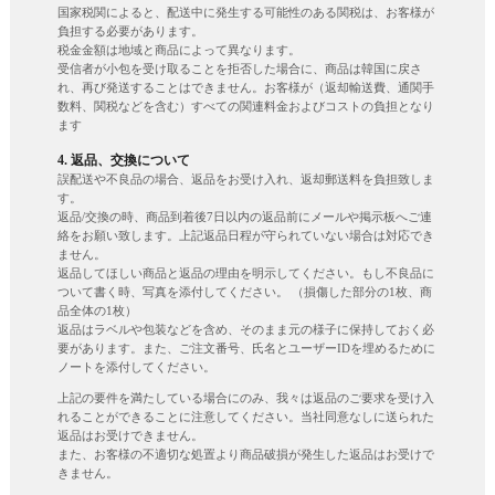
国家税関によると、配送中に発生する可能性のある関税は、お客様が
負担する必要があります。
税金金額は地域と商品によって異なります。
受信者が小包を受け取ることを拒否した場合に、商品は韓国に戻さ
れ、再び発送することはできません。お客様が（返却輸送費、通関手
数料、関税などを含む）すべての関連料金およびコストの負担となり
ます
4. 返品、交換について
誤配送や不良品の場合、返品をお受け入れ、返却郵送料を負担致しま
す。
返品/交換の時、商品到着後7日以内の返品前にメールや掲示板へご連
絡をお願い致します。上記返品日程が守られていない場合は対応でき
ません。
返品してほしい商品と返品の理由を明示してください。もし不良品に
ついて書く時、写真を添付してください。 （損傷した部分の1枚、商
品全体の1枚）
返品はラベルや包装などを含め、そのまま元の様子に保持しておく必
要があります。また、ご注文番号、氏名とユーザーIDを埋めるために
ノートを添付してください。
上記の要件を満たしている場合にのみ、我々は返品のご要求を受け入
れることができることに注意してください。当社同意なしに送られた
返品はお受けできません。
また、お客様の不適切な処置より商品破損が発生した返品はお受けで
きません。