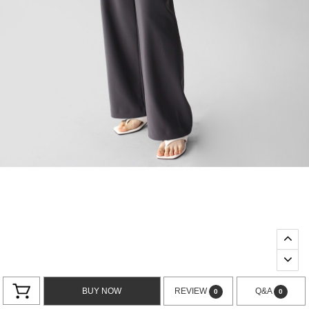
BUY NOW
REVIEW
Q&A
0
0