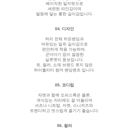
베이직한 일자핏으로
세련된 라인감이며
발등에 닿는 롱한 길이감입니다.
04. 디자인
허리 전체 히든밴딩과
여유있는 밑위 길이감으로
편안하게 착용 가능하며,
군더더기 없이 깔끔한
실루엣이 돋보입니다.
핏, 컬러, 소재 브랜드 못지 않은
하이퀄리티 썸머 밴딩팬츠 입니다.
05. 코디팁
쟈켓과 함께 오피스룩은 물론,
격식있는 자리에도 잘 어울리며
셔츠나 니트탑, 자켓, 스니커즈와
트렌디하고 멋스럽게 즐기기 좋습니다.
06. 컬러