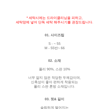
* 세탁시에는 드라이클리닝을 피하고,
세탁망에 넣어 단독 세탁 해주시기를 권장드립니다.
01. 사이즈팁
S - ~ 55
M - 55반~ 66
02. 소재
폴리 90%, 스판 10%
너무 얇지 않은 적당한 두께감이며,
신축성이 좋아 편하게 착용되는
폴리 스판 혼방 소재입니다.
03. 핏& 길이
슬림하게 떨어지는