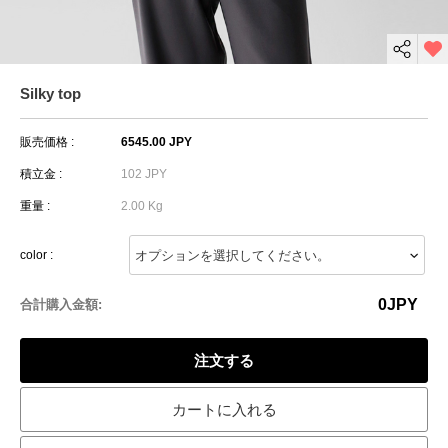
Silky top
販売価格 :
6545.00 JPY
積立金 :
102 JPY
重量 :
2.00 Kg
color :
0
JPY
合計購入金額:
注文する
カートに入れる