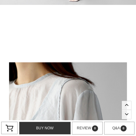
BUY NOW
REVIEW
Q&A
0
0