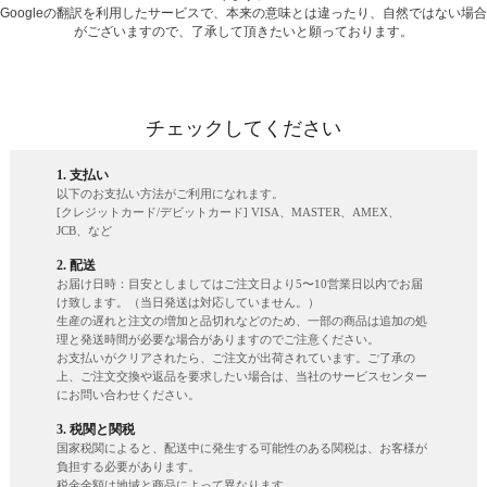
Googleの翻訳を利用したサービスで、本来の意味とは違ったり、自然ではない場合
がございますので、了承して頂きたいと願っております。
チェックしてください
1. 支払い
以下のお支払い方法がご利用になれます。
[クレジットカード/デビットカード] VISA、MASTER、AMEX、
JCB、など
2. 配送
お届け日時：目安としましてはご注文日より5〜10営業日以内でお届
け致します。（当日発送は対応していません。）
生産の遅れと注文の増加と品切れなどのため、一部の商品は追加の処
理と発送時間が必要な場合がありますのでご注意ください。
お支払いがクリアされたら、ご注文が出荷されています。ご了承の
上、ご注文交換や返品を要求したい場合は、当社のサービスセンター
にお問い合わせください。
3. 税関と関税
国家税関によると、配送中に発生する可能性のある関税は、お客様が
負担する必要があります。
税金金額は地域と商品によって異なります。