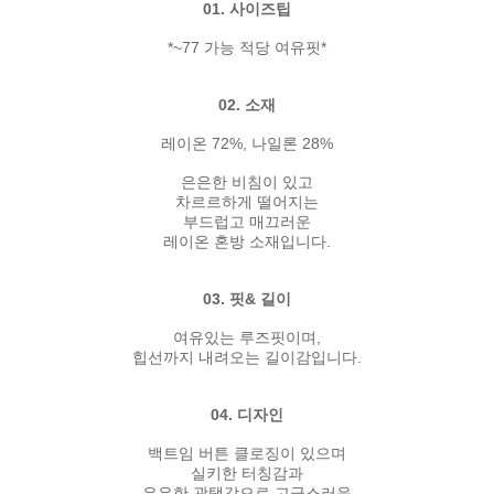
01. 사이즈팁
*~77 가능 적당 여유핏*
02. 소재
레이온 72%, 나일론 28%
은은한 비침이 있고
차르르하게 떨어지는
부드럽고 매끄러운
레이온 혼방 소재입니다.
03. 핏& 길이
여유있는 루즈핏이며,
힙선까지 내려오는 길이감입니다.
04. 디자인
백트임 버튼 클로징이 있으며
실키한 터칭감과
은은한 광택감으로 고급스러운