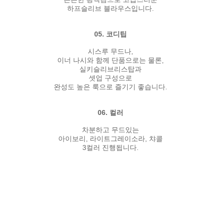
하프슬리브 블라우스입니다.
05. 코디팁
시스루 무드나,
이너 나시와 함께 단품으로는 물론,
실키슬리브리스탑과
셋업 구성으로
완성도 높은 룩으로 즐기기 좋습니다.
06. 컬러
차분하고 무드있는
아이보리, 라이트그레이소라, 챠콜
3컬러 진행됩니다.