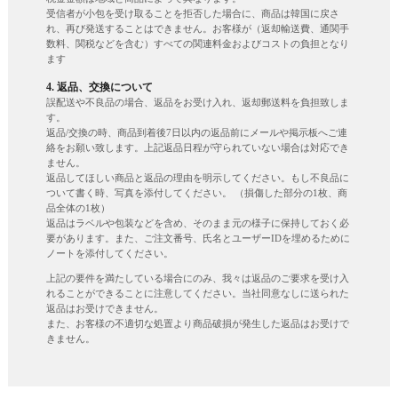
受信者が小包を受け取ることを拒否した場合に、商品は韓国に戻さ
れ、再び発送することはできません。お客様が（返却輸送費、通関手
数料、関税などを含む）すべての関連料金およびコストの負担となり
ます
4. 返品、交換について
誤配送や不良品の場合、返品をお受け入れ、返却郵送料を負担致しま
す。
返品/交換の時、商品到着後7日以内の返品前にメールや掲示板へご連
絡をお願い致します。上記返品日程が守られていない場合は対応でき
ません。
返品してほしい商品と返品の理由を明示してください。もし不良品に
ついて書く時、写真を添付してください。 （損傷した部分の1枚、商
品全体の1枚）
返品はラベルや包装などを含め、そのまま元の様子に保持しておく必
要があります。また、ご注文番号、氏名とユーザーIDを埋めるために
ノートを添付してください。
上記の要件を満たしている場合にのみ、我々は返品のご要求を受け入
れることができることに注意してください。当社同意なしに送られた
返品はお受けできません。
また、お客様の不適切な処置より商品破損が発生した返品はお受けで
きません。