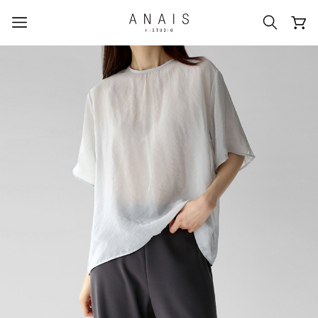
人気のクエリ
#신상5%할인
#아나이스 제작
#MD추천
#당일발송
#BEST OF BEST