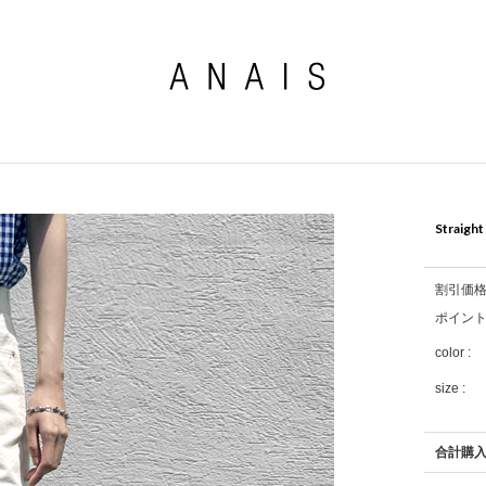
Straight
割引価
ポイン
color :
size :
合計購入