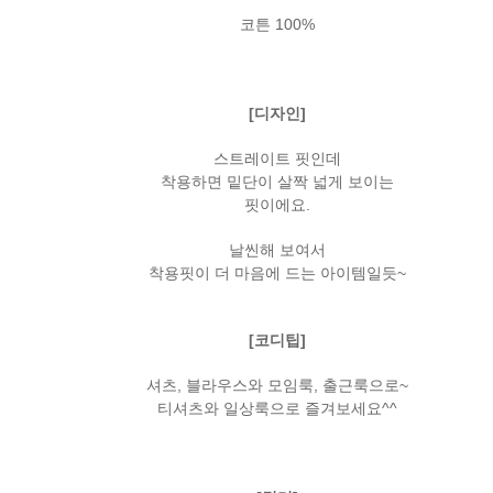
코튼 100%
[디자인]
스트레이트 핏인데
착용하면 밑단이 살짝 넓게 보이는
핏이에요.
날씬해 보여서
착용핏이 더 마음에 드는 아이템일듯~
[코디팁]
셔츠, 블라우스와 모임룩, 출근룩으로~
티셔츠와 일상룩으로 즐겨보세요^^