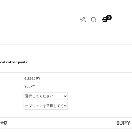
0
 cut cotton pants
格
6,255JPY
ト
98JPY
0
JPY
金額: