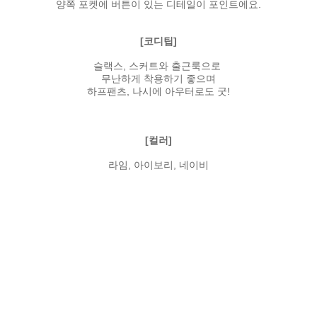
양쪽 포켓에 버튼이 있는 디테일이 포인트에요.
[코디팁]
슬랙스, 스커트와 출근룩으로
무난하게 착용하기 좋으며
하프팬츠, 나시에 아우터로도 굿!
[컬러]
라임, 아이보리, 네이비