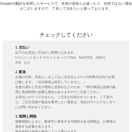
Googleの翻訳を利用したサービスで、本来の意味とは違ったり、自然ではない場合
がございますので、了承して頂きたいと願っております。
チェックしてください
1. 支払い
以下のお支払い方法がご利用になれます。
[クレジットカード/デビットカード] VISA、MASTER、AMEX、
JCB、など
2. 配送
お届け日時：目安としましてはご注文日より5〜10営業日以内でお届
け致します。（当日発送は対応していません。）
生産の遅れと注文の増加と品切れなどのため、一部の商品は追加の処
理と発送時間が必要な場合がありますのでご注意ください。
お支払いがクリアされたら、ご注文が出荷されています。ご了承の
上、ご注文交換や返品を要求したい場合は、当社のサービスセンター
にお問い合わせください。
3. 税関と関税
国家税関によると、配送中に発生する可能性のある関税は、お客様が
負担する必要があります。
税金金額は地域と商品によって異なります。