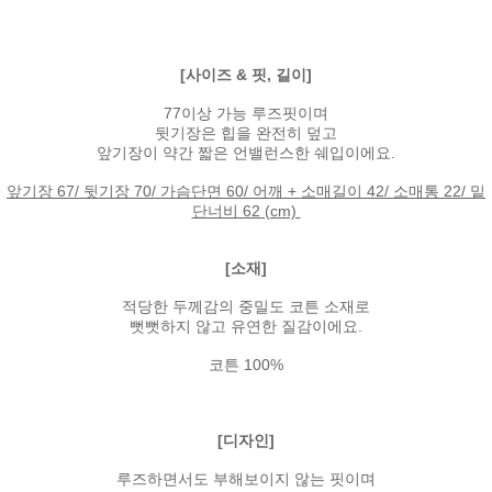
[사이즈 & 핏, 길이]
77이상 가능 루즈핏이며
뒷기장은 힙을 완전히 덮고
앞기장이 약간 짧은 언밸런스한 쉐입이에요.
앞기장 67/ 뒷기장 70/ 가슴단면 60/ 어깨 + 소매길이 42/ 소매통 22/ 밑
단너비 62 (cm)
[소재]
적당한 두께감의 중밀도 코튼 소재로
뻣뻣하지 않고 유연한 질감이에요.
코튼 100%
[디자인]
루즈하면서도 부해보이지 않는 핏이며