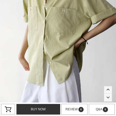
BUY NOW
REVIEW
Q&A
0
0