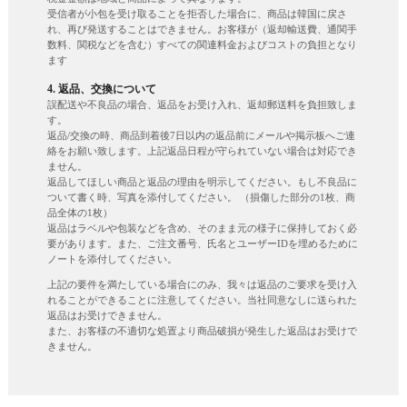
受信者が小包を受け取ることを拒否した場合に、商品は韓国に戻さ
れ、再び発送することはできません。お客様が（返却輸送費、通関手
数料、関税などを含む）すべての関連料金およびコストの負担となり
ます
4. 返品、交換について
誤配送や不良品の場合、返品をお受け入れ、返却郵送料を負担致しま
す。
返品/交換の時、商品到着後7日以内の返品前にメールや掲示板へご連
絡をお願い致します。上記返品日程が守られていない場合は対応でき
ません。
返品してほしい商品と返品の理由を明示してください。もし不良品に
ついて書く時、写真を添付してください。 （損傷した部分の1枚、商
品全体の1枚）
返品はラベルや包装などを含め、そのまま元の様子に保持しておく必
要があります。また、ご注文番号、氏名とユーザーIDを埋めるために
ノートを添付してください。
上記の要件を満たしている場合にのみ、我々は返品のご要求を受け入
れることができることに注意してください。当社同意なしに送られた
返品はお受けできません。
また、お客様の不適切な処置より商品破損が発生した返品はお受けで
きません。