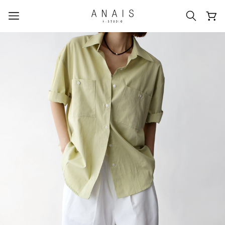
人気のクエリ
#신상5%할인
#아나이스 제작
#MD추천
#당일발송
#BEST OF BEST