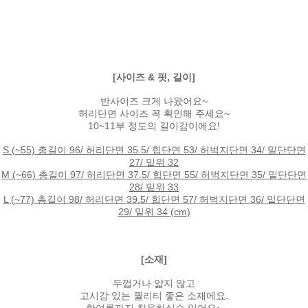
[사이즈 & 핏, 길이]
반사이즈 크게 나왔어요~
허리단면 사이즈 꼭 확인해 주세요~
10~11부 정도의 길이감이에요!
S (~55) 총길이 96/ 허리단면 35.5/ 힙단면 53/ 허벅지단면 34/ 밑단단면
27/ 밑위 32
M (~66) 총길이 97/ 허리단면 37.5/ 힙단면 55/ 허벅지단면 35/ 밑단단면
28/ 밑위 33
L (~77) 총길이 98/ 허리단면 39.5/ 힙단면 57/ 허벅지단면 36/ 밑단단면
29/ 밑위 34 (cm)
[소재]
두껍거나 얇지 않고
고시감 있는 퀄리티 좋은 소재에요.
한여름까지 착용하실수 있어요~