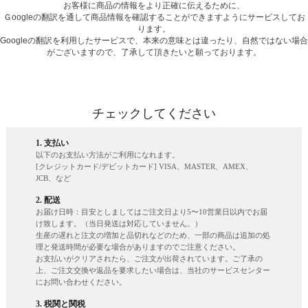
お客様に商品の情報をより正確に伝えるために、
Ｇoogleの翻訳を通して商品情報を確認することができますようにサービスしてお
ります。
Googleの翻訳を利用したサービスで、本来の意味とは違ったり、自然ではない場合
がございますので、了承して頂きたいと願っております。
チェックしてください
1. 支払い
以下のお支払い方法がご利用になれます。
[クレジットカード/デビットカード] VISA、MASTER、AMEX、
JCB、など
2. 配送
お届け日時：目安としましてはご注文日より5〜10営業日以内でお届
け致します。（当日発送は対応していません。）
生産の遅れと注文の増加と品切れなどのため、一部の商品は追加の処
理と発送時間が必要な場合がありますのでご注意ください。
お支払いがクリアされたら、ご注文が出荷されています。ご了承の
上、ご注文交換や返品を要求したい場合は、当社のサービスセンター
にお問い合わせください。
3. 税関と関税