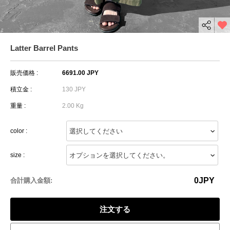
Latter Barrel Pants
販売価格 :
6691.00 JPY
積立金 :
130 JPY
重量 :
2.00 Kg
color :
size :
0
JPY
合計購入金額:
注文する