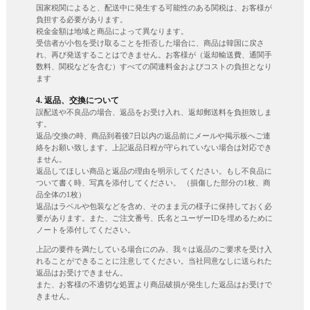
国家税関によると、配送中に発生する可能性のある関税は、お客様が
負担する必要があります。
税金金額は地域と商品によって異なります。
受信者が小包を受け取ることを拒否した場合に、商品は韓国に戻さ
れ、再び発送することはできません。お客様が（返却輸送費、通関手
数料、関税などを含む）すべての関連料金およびコストの負担となり
ます
4. 返品、交換について
誤配送や不良品の場合、返品をお受け入れ、返却郵送料を負担致しま
す。
返品/交換の時、商品到着後7日以内の返品前にメールや掲示板へご連
絡をお願い致します。上記返品日程が守られていない場合は対応でき
ません。
返品してほしい商品と返品の理由を明示してください。もし不良品に
ついて書く時、写真を添付してください。 （損傷した部分の1枚、商
品全体の1枚）
返品はラベルや包装などを含め、そのまま元の様子に保持しておく必
要があります。また、ご注文番号、氏名とユーザーIDを埋めるために
ノートを添付してください。
上記の要件を満たしている場合にのみ、我々は返品のご要求を受け入
れることができることに注意してください。当社同意なしに送られた
返品はお受けできません。
また、お客様の不適切な処置より商品破損が発生した返品はお受けで
きません。