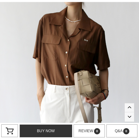
BUY NOW
REVIEW
Q&A
0
0