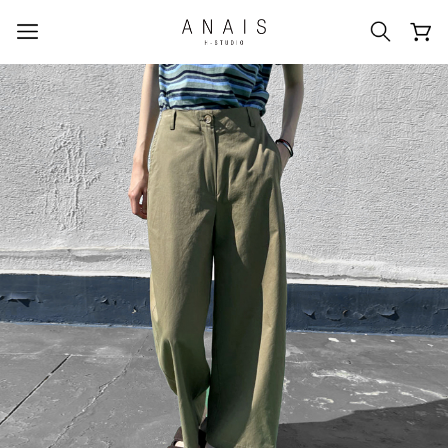
人気のクエリ
#신상5%할인
#아나이스 제작
#MD추천
#당일발송
#BEST OF BEST