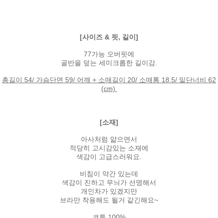
[사이즈 & 핏, 길이]
77가능 오버핏에
골반을 덮는 세미크롭한 길이감.
총길이 54/ 가슴단면 59/ 어깨 + 소매길이 20/ 소매통 18.5/ 밑단너비 62
(cm)
[소재]
아사처럼 얇으면서
적당히 고시감있는 소재에
색감이 고급스러워요.
비침이 약간 있는데
색감이 진하고 무늬가 선명해서
개인차가 있겠지만
브라만 착용해도 될거 같긴해요~
코튼 100%