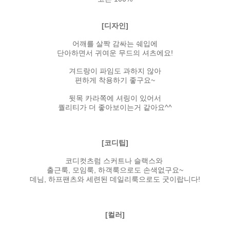
[디자인]
어깨를 살짝 감싸는 쉐입에
단아하면서 귀여운 무드의 셔츠에요!
겨드랑이 파임도 과하지 않아
편하게 착용하기 좋구요~
뒷목 카라쪽에 셔링이 있어서
퀄리티가 더 좋아보이는거 같아요^^
[코디팁]
코디컷츠럼 스커트나 슬랙스와
출근룩, 모임룩, 하객룩으로도 손색없구요~
데님, 하프팬츠와 세련된 데일리룩으로도 굿이랍니다!
[컬러]