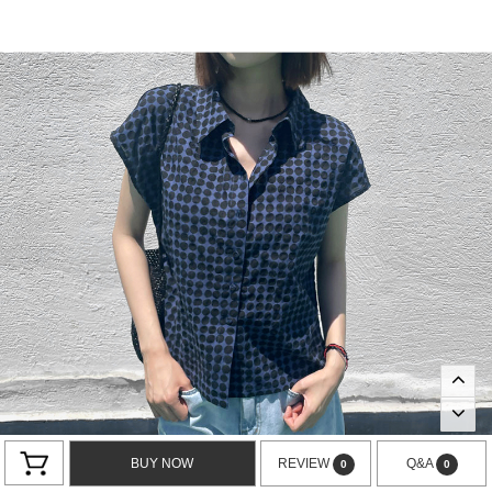
BUY NOW
REVIEW
Q&A
0
0