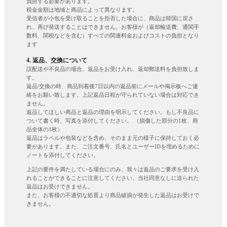
負担する必要があります。
税金金額は地域と商品によって異なります。
受信者が小包を受け取ることを拒否した場合に、商品は韓国に戻さ
れ、再び発送することはできません。お客様が（返却輸送費、通関手
数料、関税などを含む）すべての関連料金およびコストの負担となり
ます
4. 返品、交換について
誤配送や不良品の場合、返品をお受け入れ、返却郵送料を負担致しま
す。
返品/交換の時、商品到着後7日以内の返品前にメールや掲示板へご連
絡をお願い致します。上記返品日程が守られていない場合は対応でき
ません。
返品してほしい商品と返品の理由を明示してください。もし不良品に
ついて書く時、写真を添付してください。 （損傷した部分の1枚、商
品全体の1枚）
返品はラベルや包装などを含め、そのまま元の様子に保持しておく必
要があります。また、ご注文番号、氏名とユーザーIDを埋めるために
ノートを添付してください。
上記の要件を満たしている場合にのみ、我々は返品のご要求を受け入
れることができることに注意してください。当社同意なしに送られた
返品はお受けできません。
また、お客様の不適切な処置より商品破損が発生した返品はお受けで
きません。