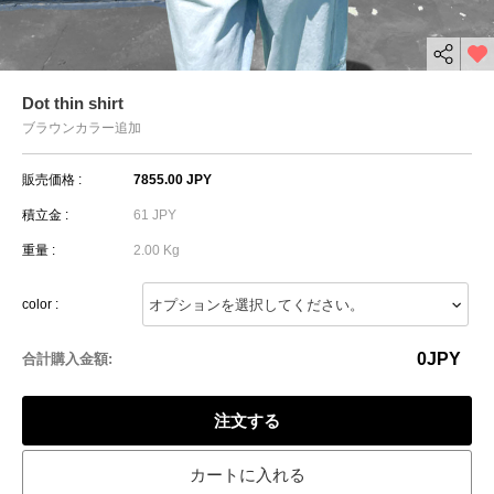
Dot thin shirt
ブラウンカラー追加
販売価格 :
7855.00 JPY
積立金 :
61 JPY
重量 :
2.00 Kg
color :
0
JPY
合計購入金額:
注文する
カートに入れる