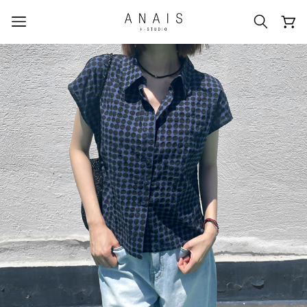
人気のクエリ
#신상5%할인
#아나이스 제작
#MD추천
#당일발송
#BEST OF BEST