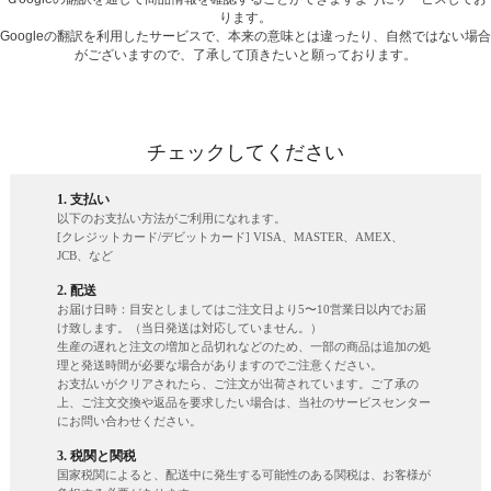
ります。
Googleの翻訳を利用したサービスで、本来の意味とは違ったり、自然ではない場合
がございますので、了承して頂きたいと願っております。
チェックしてください
1. 支払い
以下のお支払い方法がご利用になれます。
[クレジットカード/デビットカード] VISA、MASTER、AMEX、
JCB、など
2. 配送
お届け日時：目安としましてはご注文日より5〜10営業日以内でお届
け致します。（当日発送は対応していません。）
生産の遅れと注文の増加と品切れなどのため、一部の商品は追加の処
理と発送時間が必要な場合がありますのでご注意ください。
お支払いがクリアされたら、ご注文が出荷されています。ご了承の
上、ご注文交換や返品を要求したい場合は、当社のサービスセンター
にお問い合わせください。
3. 税関と関税
国家税関によると、配送中に発生する可能性のある関税は、お客様が